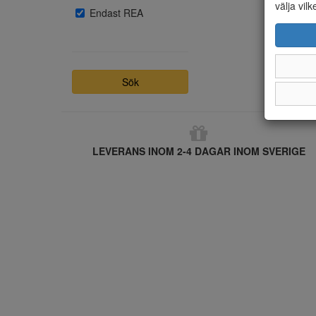
välja vilk
Endast REA
Sök
LEVERANS INOM 2-4 DAGAR INOM SVERIGE