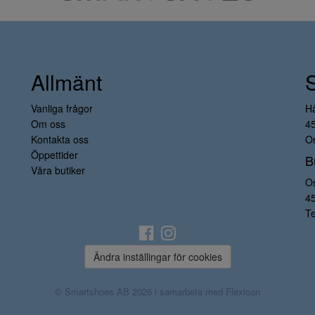
Allmänt
Vanliga frågor
H
Om oss
4
Kontakta oss
Or
Öppettider
B
Våra butiker
O
4
Te
Ändra inställingar för cookies
© Smartshoes AB 2026 i samarbete med
Flexicon