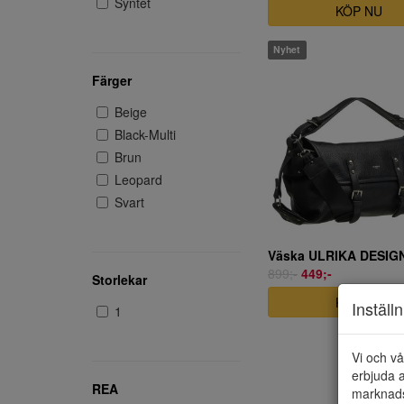
Syntet
KÖP NU
Nyhet
Färger
Beige
Black-Multi
Brun
Leopard
Svart
Väska ULRIKA DESIGN
899;-
449;-
Storlekar
KÖP NU
Inställ
1
Vi och vå
erbjuda a
REA
marknads