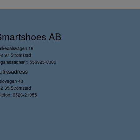
Smartshoes AB
ålkedalsvägen 16
52 97 Strömstad
ganisationsnr: 556925-0300
utiksadress
slovägen 48
52 35 Strömstad
lefon:
0526-21955