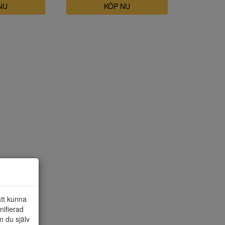
NU
KÖP NU
att kunna
nifierad
n du själv