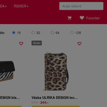
EA
RIEKER
Favoriter
ida:
16
32
64
128
Nyhet
Väska ULRIKA DESIGN black-multi
Väska ULRIKA DESIGN leopard
349;-
244;-