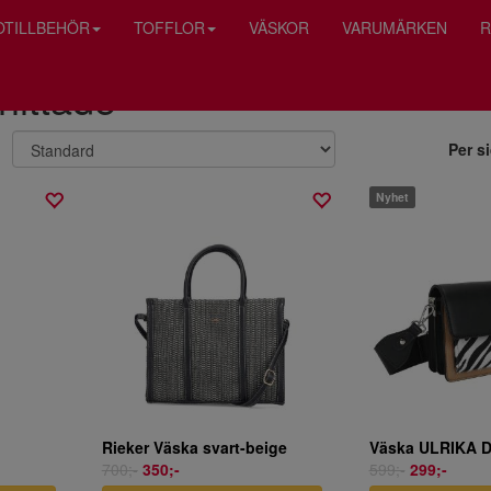
OTILLBEHÖR
TOFFLOR
VÄSKOR
VARUMÄRKEN
R
 hittade
Per s
Nyhet
Rieker Väska svart-beige
700;-
350;-
599;-
299;-