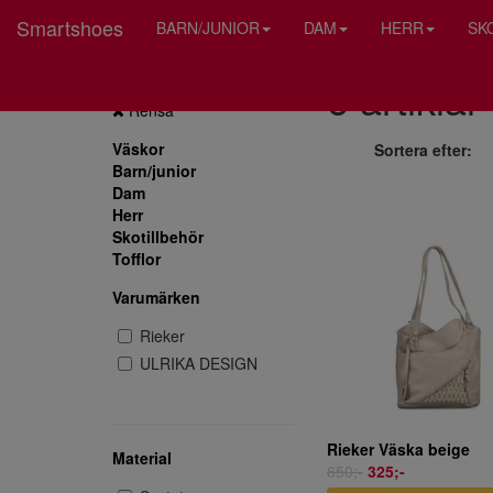
Smartshoes
BARN/JUNIOR
DAM
HERR
SK
6 artiklar
Endast REA
Rensa
Väskor
Sortera efter:
Barn/junior
Dam
Herr
Skotillbehör
Tofflor
Varumärken
Rieker
ULRIKA DESIGN
Rieker Väska beige
Material
650;-
325;-