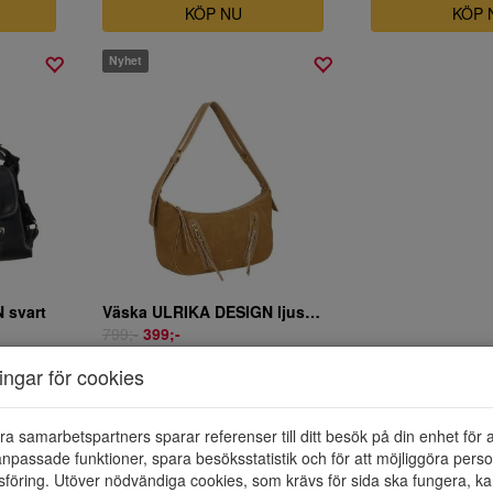
KÖP NU
KÖP 
Nyhet
 svart
Väska ULRIKA DESIGN ljusbrun
799;-
399;-
KÖP NU
ningar för cookies
ra samarbetspartners sparar referenser till ditt besök på din enhet för 
npassade funktioner, spara besöksstatistik och för att möjliggöra perso
föring. Utöver nödvändiga cookies, som krävs för sida ska fungera, ka