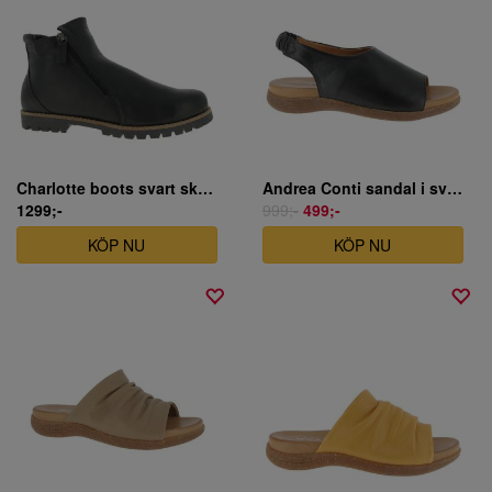
Charlotte boots svart skinn
Andrea Conti sandal i svart skinn
1299;-
999;-
499;-
KÖP NU
KÖP NU