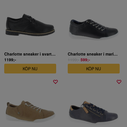
Charlotte sneaker i svart skinn
Charlotte sneaker i marinblått skinn
1199;-
1199;-
599;-
KÖP NU
KÖP NU