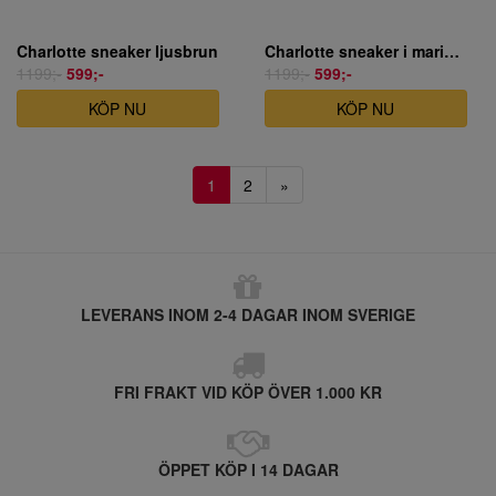
Charlotte sneaker ljusbrun
Charlotte sneaker i marinblått skinn
1199;-
599;-
1199;-
599;-
KÖP NU
KÖP NU
1
2
»
LEVERANS INOM 2-4 DAGAR INOM SVERIGE
FRI FRAKT VID KÖP ÖVER 1.000 KR
ÖPPET KÖP I 14 DAGAR