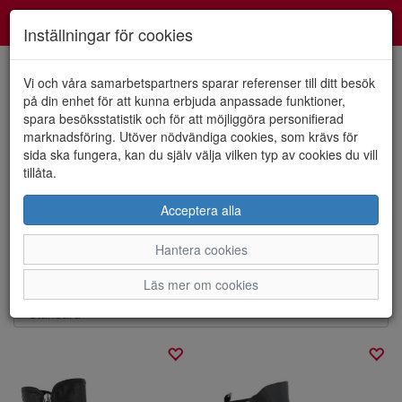
Smartshoes
Toggl
Inställningar för cookies
navig
Vi och våra samarbetspartners sparar referenser till ditt besök
på din enhet för att kunna erbjuda anpassade funktioner,
spara besöksstatistik och för att möjliggöra personifierad
Visa filter
marknadsföring. Utöver nödvändiga cookies, som krävs för
sida ska fungera, kan du själv välja vilken typ av cookies du vill
Charlotte/Andrea Conti
tillåta.
Acceptera alla
Charlotte of Sweden är ett svenskt varumärke som erbjuder
fotriktiga skor och sandaler som är designade för att ge dina
...
Hantera cookies
Visa mer
Sortera efter:
Läs mer om cookies