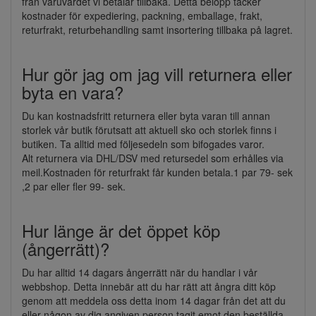
från varuvärdet vi betalar tillbaka. Detta belopp täcker
kostnader för expediering, packning, emballage, frakt,
returfrakt, returbehandling samt insortering tillbaka på lagret.
Hur gör jag om jag vill returnera eller
byta en vara?
Du kan kostnadsfritt returnera eller byta varan till annan
storlek vår butik förutsatt att aktuell sko och storlek finns i
butiken. Ta alltid med följesedeln som bifogades varor.
Alt returnera via DHL/DSV med retursedel som erhålles via
meil.Kostnaden för returfrakt får kunden betala.1 par 79- sek
,2 par eller fler 99- sek.
Hur länge är det öppet köp
(ångerrätt)?
Du har alltid 14 dagars ångerrätt när du handlar i vår
webbshop. Detta innebär att du har rätt att ångra ditt köp
genom att meddela oss detta inom 14 dagar från det att du
eller någon av dig angiven person tagit emot den beställda