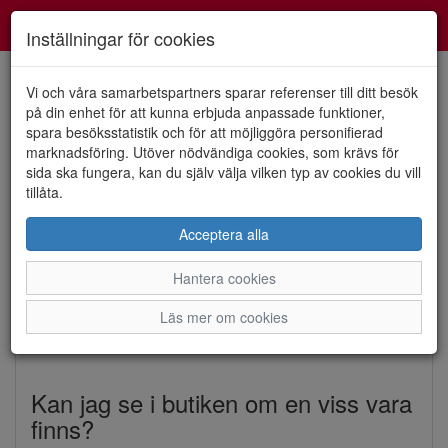
Smartshoes
Toggl
Inställningar för cookies
navig
Vi och våra samarbetspartners sparar referenser till ditt besök
på din enhet för att kunna erbjuda anpassade funktioner,
spara besöksstatistik och för att möjliggöra personifierad
Vanliga frågor
marknadsföring. Utöver nödvändiga cookies, som krävs för
sida ska fungera, kan du själv välja vilken typ av cookies du vill
tillåta.
Vanliga frågor
Acceptera alla
På den här sidan kan ni få svar på de vanligaste frågorna
som ni har gällande vår webbshop. Skulle det vara så att ni
Hantera cookies
saknar någon fråga som ni vill ha svar på så går det bra att
ringa vår Kundtjänst på telefonnummer 0526-21955 eller
Läs mer om cookies
skicka ett e-postmeddelande till info@smartshoes.se
Kan jag se i butiken om en viss vara
finns?