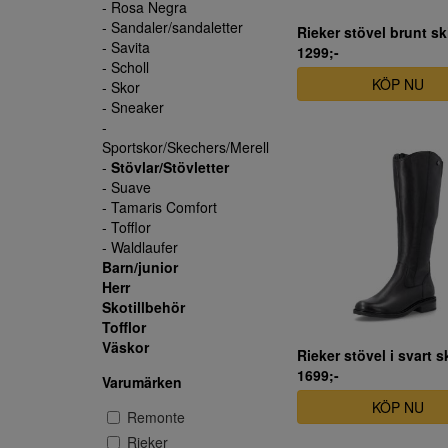
- Rosa Negra
- Sandaler/sandaletter
Rieker stövel brunt s
- Savita
1299;-
- Scholl
KÖP NU
- Skor
- Sneaker
-
Sportskor/Skechers/Merell
-
Stövlar/Stövletter
- Suave
- Tamaris Comfort
- Tofflor
- Waldlaufer
Barn/junior
Herr
Skotillbehör
Tofflor
Väskor
Rieker stövel i svart s
1699;-
Varumärken
KÖP NU
Remonte
Rieker