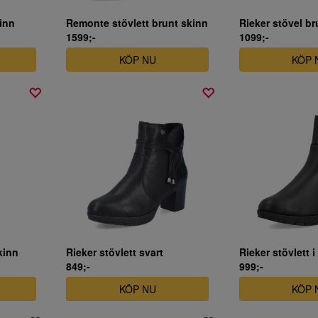
kinn
Remonte stövlett brunt skinn
Rieker stövel br
1599;-
1099;-
KÖP NU
KÖP 
kinn
Rieker stövlett svart
Rieker stövlett i
849;-
999;-
KÖP NU
KÖP 