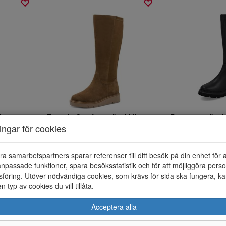
kinn
Tamaris Comfort stövel i ljusbrun mocka
Remonte stövel i
ningar för cookies
1999;-
999;-
1500;-
750;-
KÖP NU
KÖP 
ra samarbetspartners sparar referenser till ditt besök på din enhet för 
npassade funktioner, spara besöksstatistik och för att möjliggöra perso
föring. Utöver nödvändiga cookies, som krävs för sida ska fungera, ka
en typ av cookies du vill tillåta.
Acceptera alla