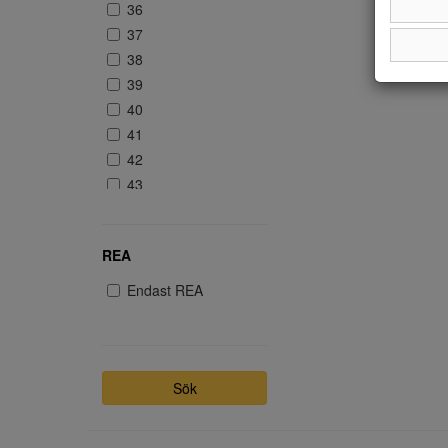
36
37
38
39
40
41
42
43
44
REA
Endast REA
Sök