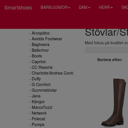
Smartshoes
BARN/JUNIOR
DAM
HERR
SK
Stövlar/St
Dam
- Arcopdico
- Axelda Footwear
Med fokus på kvalitet oc
- Bagheera
- Ballerinor
- Boots
Sortera efter:
- Caprice
- CC Resorts
- Charlotte/Andrea Conti
- Duffy
- G Comfort
- Gummistövlar
- Jana
- Kängor
- MarcoTozzi
- Network
- Polecat
- Pumps