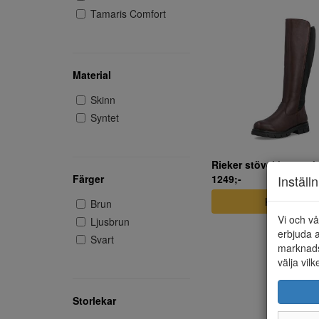
Tamaris Comfort
Material
Skinn
Syntet
Rieker stövel brunt s
Inställ
1249;-
Färger
KÖP NU
Brun
Vi och vå
Ljusbrun
erbjuda a
Svart
marknads
välja vilk
Storlekar