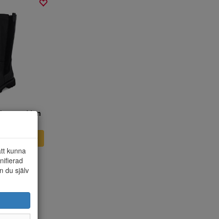
 svart skinn
NU
att kunna
nifierad
n du själv