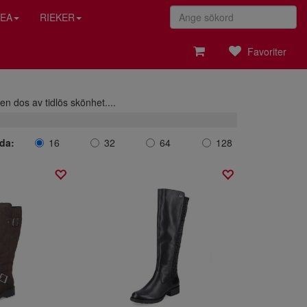
EA
RIEKER
Favoriter
 en dos av tidlös skönhet.
...
ida:
16
32
64
128