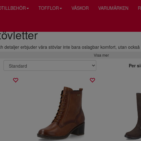
OTILLBEHÖR
TOFFLOR
VÄSKOR
VARUMÄRKEN
R
övletter
h detaljer erbjuder våra stövlar inte bara oslagbar komfort, utan också
Visa mer
Per s