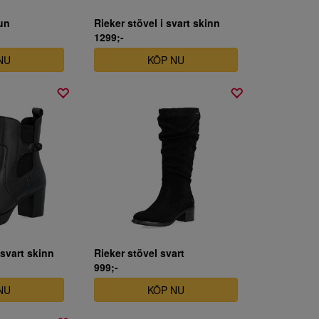
un
Rieker stövel i svart skinn
1299;-
NU
KÖP NU
 svart skinn
Rieker stövel svart
999;-
NU
KÖP NU