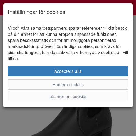
Smartshoes
Toggl
Inställningar för cookies
navig
Vi och våra samarbetspartners sparar referenser till ditt besök
på din enhet för att kunna erbjuda anpassade funktioner,
spara besöksstatistik och för att möjliggöra personifierad
HEM
RIEKER
marknadsföring. Utöver nödvändiga cookies, som krävs för
sida ska fungera, kan du själv välja vilken typ av cookies du vill
tillåta.
Acceptera alla
Hantera cookies
Läs mer om cookies