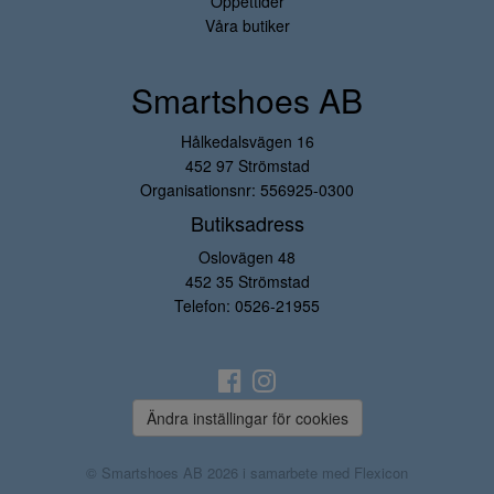
Öppettider
Våra butiker
Smartshoes AB
Hålkedalsvägen 16
452 97 Strömstad
Organisationsnr: 556925-0300
Butiksadress
Oslovägen 48
452 35 Strömstad
Telefon:
0526-21955
Ändra inställingar för cookies
© Smartshoes AB 2026 i samarbete med
Flexicon