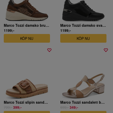
Marco Tozzi damsko brun mocka kilklack.
Marco Tozzi damsko svart skinn
1199;-
1199;-
KÖP NU
KÖP NU
Marco Tozzi slipin sandal i beige/brun
Marco Tozzi sandalett beige
799;-
399;-
699;-
349;-