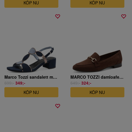
KÖP NU
KÖP NU
Marco Tozzi sandalett marinblå
MARCO TOZZI damloafer mörkbrun
699;-
349;-
649;-
324;-
KÖP NU
KÖP NU