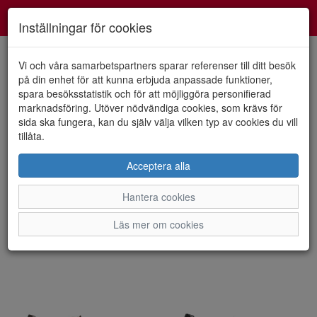
Smartshoes
Toggl
Inställningar för cookies
navig
Vi och våra samarbetspartners sparar referenser till ditt besök
på din enhet för att kunna erbjuda anpassade funktioner,
spara besöksstatistik och för att möjliggöra personifierad
Visa filter
marknadsföring. Utöver nödvändiga cookies, som krävs för
Dam - MarcoTozzi (7
sida ska fungera, kan du själv välja vilken typ av cookies du vill
tillåta.
artiklar)
Acceptera alla
Sortera efter:
Hantera cookies
Läs mer om cookies