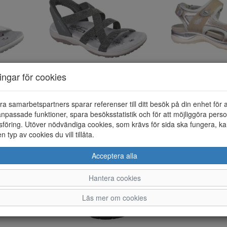
ningar för cookies
Skechers Slip-ins: Reggae Slim - Stretch Flex - Vit
Skechers Slip-ins: Reggae Slim - Stretch Flex - Olivgrön
999;-
699;-
1199;-
599;-
ra samarbetspartners sparar referenser till ditt besök på din enhet för 
KÖP NU
KÖP 
npassade funktioner, spara besöksstatistik och för att möjliggöra perso
föring. Utöver nödvändiga cookies, som krävs för sida ska fungera, ka
en typ av cookies du vill tillåta.
Acceptera alla
Hantera cookies
Läs mer om cookies