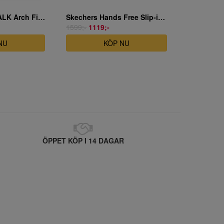
Skechers GO WALK Arch Fit 2.0 Sandal - Dakota
Skechers Hands Free Slip-ins: Arch Fit 2.0 - Rovant - Olivgrön
1599;-
1119;-
NU
KÖP NU
ÖPPET KÖP I 14 DAGAR