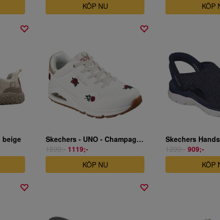
KÖP NU
KÖP 
 beige
Skechers - UNO - Champagne & Roses - vit
1599;-
1119;-
1299;-
909;-
KÖP NU
KÖP 