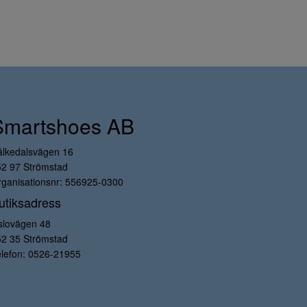
Smartshoes AB
ålkedalsvägen 16
52 97 Strömstad
ganisationsnr: 556925-0300
utiksadress
slovägen 48
52 35 Strömstad
lefon:
0526-21955