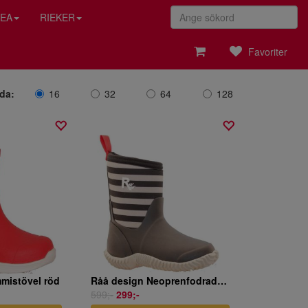
EA
RIEKER
Favoriter
ida:
16
32
64
128
mistövel röd
Råå design Neoprenfodrad Gummistövel svart
599;-
299;-