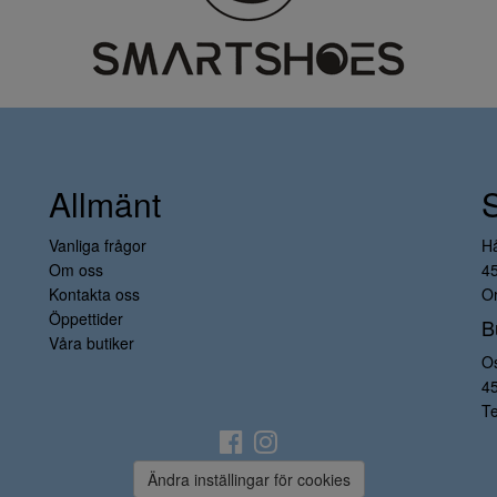
Allmänt
Vanliga frågor
H
Om oss
4
Kontakta oss
Or
Öppettider
B
Våra butiker
O
4
Te
Ändra inställingar för cookies