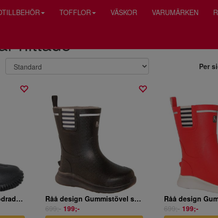
OTILLBEHÖR
TOFFLOR
VÄSKOR
VARUMÄRKEN
R
ar hittade
Per s
Råå design Neoprenfodrad Gummistövel cerise
Råå design Gummistövel svart
Råå design Gum
699;-
199;-
699;-
199;-