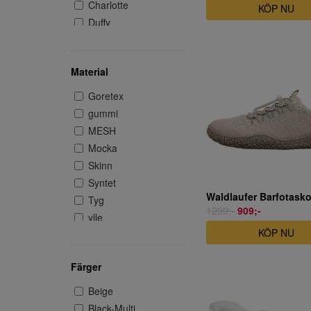
Charlotte
KÖP NU
Duffy
Fly Flot
G Comfort
Material
Hof & Dorf
Inblue
Goretex
MARCO TOZZI
gummi
Network
MESH
Nordic Sail
Mocka
Polecat
Skinn
Primigi
Syntet
Remonte
Waldlaufer Barfotasko
Tyg
1299;-
909;-
Rieker
ylle
Rosa Negra
KÖP NU
Råå design
savita
Färger
Skechers
Beige
SKECHERS
Black-Multi