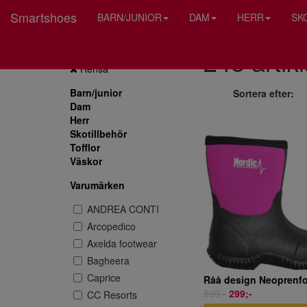
Smartshoes
BARN/JUNIOR
DAM
HERR
SK
248 artikl
Endast REA
Rensa
Barn/junior
Sortera efter:
Dam
Herr
Skotillbehör
Tofflor
Väskor
Varumärken
ANDREA CONTI
Arcopedico
Axelda footwear
Bagheera
Caprice
599;-
299;-
CC Resorts