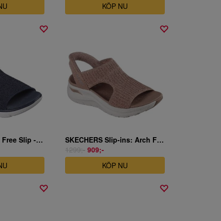
NU
KÖP NU
Skechers Hands Free Slip - Summits - Sweetly Evolved
SKECHERS Slip-ins: Arch Fit 2.0 - My Everyday
1299;-
909;-
NU
KÖP NU