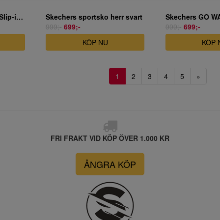
Skechers Hands Free Slip-ins: Arch Fit 2.0 - My Everyday
Skechers sportsko herr svart
999;-
699;-
999;-
699;-
KÖP NU
KÖP 
1
2
3
4
5
»
FRI FRAKT VID KÖP ÖVER 1.000 KR
ÅNGRA KÖP