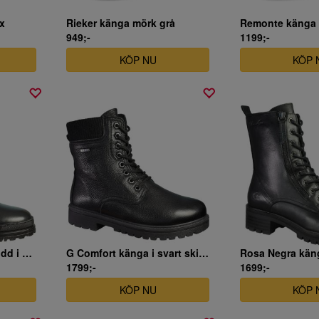
x
Rieker känga mörk grå
949;-
1199;-
KÖP NU
KÖP 
Rosa Negra känga brodd i svart skinn och mocka
G Comfort känga i svart skinn
1799;-
1699;-
KÖP NU
KÖP 