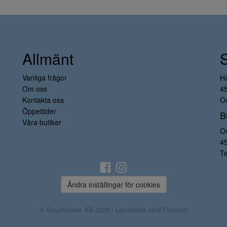
Allmänt
Vanliga frågor
H
Om oss
4
Kontakta oss
Or
Öppettider
B
Våra butiker
O
4
Te
Ändra inställingar för cookies
© Smartshoes AB 2026 i samarbete med
Flexicon