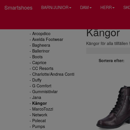
Smartshoes
BARN/JUNIOR
DAM
HERR
SK
Kängor
Dam
- Arcopdico
- Axelda Footwear
Kängor för alla tillfäll
- Bagheera
- Ballerinor
- Boots
Sortera efter:
- Caprice
- CC Resorts
- Charlotte/Andrea Conti
- Duffy
- G Comfort
- Gummistövlar
- Jana
-
Kängor
- MarcoTozzi
- Network
- Polecat
- Pumps