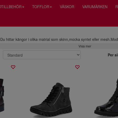
OTILLBEHÖR
TOFFLOR
VÄSKOR
VARUMÄRKEN
R
en !Du hittar kängor i olika matrial som skinn,mocka syntet eller mesh.Mod
Visa mer
Per s