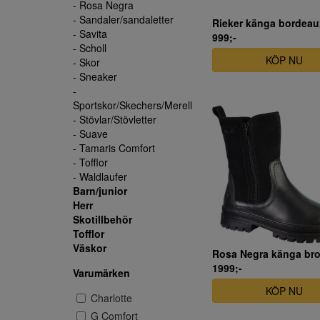
- Rosa Negra
- Sandaler/sandaletter
Rieker känga bordeau
- Savita
999;-
- Scholl
KÖP NU
- Skor
- Sneaker
-
Sportskor/Skechers/Merell
- Stövlar/Stövletter
- Suave
- Tamaris Comfort
- Tofflor
- Waldlaufer
Barn/junior
Herr
Skotillbehör
Tofflor
Väskor
1999;-
Varumärken
KÖP NU
Charlotte
G Comfort