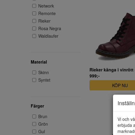
Network
Remonte
Rieker
Rosa Negra
Waldlaufer
Material
Rieker känga i vinrött
Skinn
999;-
Syntet
KÖP NU
Inställ
Färger
Brun
Vi och vå
Grön
erbjuda a
marknads
Gul