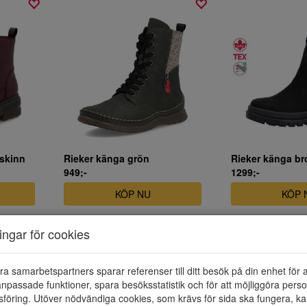
 skinn
Rieker känga grön
949;-
1299;-
KÖP NU
KÖP 
ningar för cookies
ra samarbetspartners sparar referenser till ditt besök på din enhet för 
npassade funktioner, spara besöksstatistik och för att möjliggöra perso
föring. Utöver nödvändiga cookies, som krävs för sida ska fungera, ka