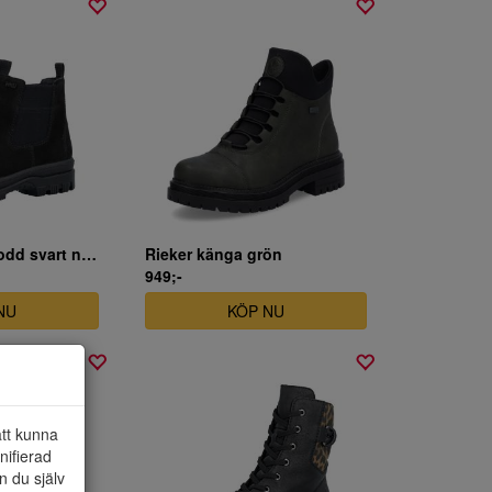
Rieker känga brodd svart nubuck
Rieker känga grön
949;-
NU
KÖP NU
att kunna
nifierad
n du själv