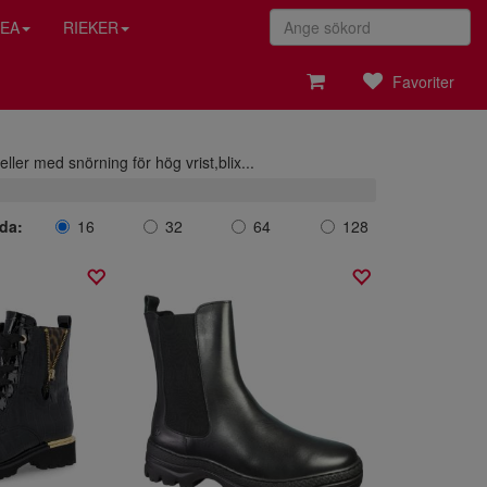
EA
RIEKER
Favoriter
eller med snörning för hög vrist,blix
...
ida:
16
32
64
128