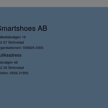
Smartshoes AB
ålkedalsvägen 16
52 97 Strömstad
ganisationsnr: 556925-0300
utiksadress
slovägen 48
52 35 Strömstad
lefon:
0526-21955