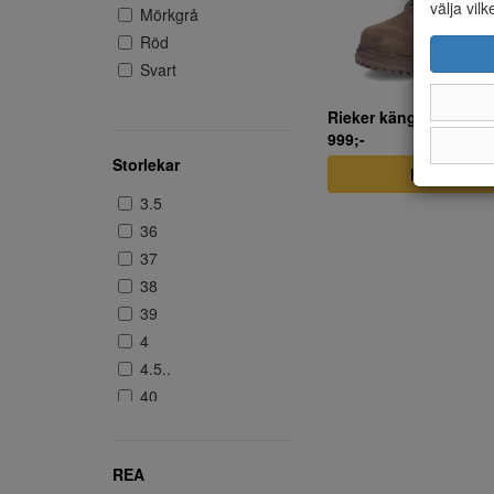
välja vilk
Mörkgrå
Röd
Svart
Rieker känga brun
999;-
Storlekar
KÖP NU
3.5
36
37
38
39
4
4.5..
40
41
42
REA
43