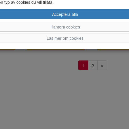
en typ av cookies du vill tillåta.
Acceptera alla
Hantera cookies
Rieker känga brun
Rieker känga m
1099;-
899;-
Läs mer om cookies
KÖP NU
KÖP 
1
2
»