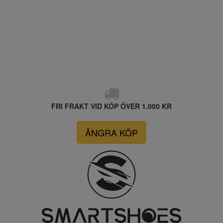
FRI FRAKT VID KÖP ÖVER 1.000 KR
ÅNGRA KÖP