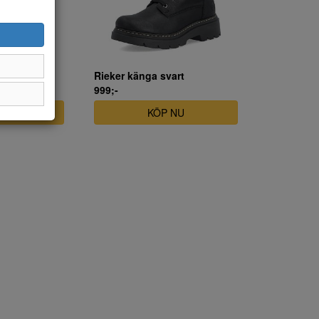
örkbrun
Rieker känga svart
999;-
NU
KÖP NU