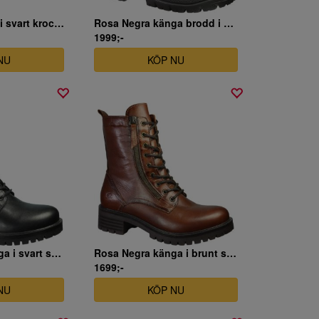
Remonte känga i svart krockolack
Rosa Negra känga brodd i svart skinn
1999;-
NU
KÖP NU
Rosa Negra känga i svart skinn
Rosa Negra känga i brunt skinn
1699;-
NU
KÖP NU