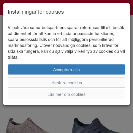
Smartshoes
Toggl
Inställningar för cookies
navig
Vi och våra samarbetspartners sparar referenser till ditt besök
på din enhet för att kunna erbjuda anpassade funktioner,
spara besöksstatistik och för att möjliggöra personifierad
Visa filter
marknadsföring. Utöver nödvändiga cookies, som krävs för
Dam - CC Resorts (3
sida ska fungera, kan du själv välja vilken typ av cookies du vill
tillåta.
artiklar)
Acceptera alla
Sortera efter:
Hantera cookies
Läs mer om cookies