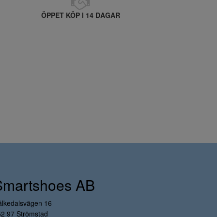
ÖPPET KÖP I 14 DAGAR
Smartshoes AB
ålkedalsvägen 16
52 97 Strömstad