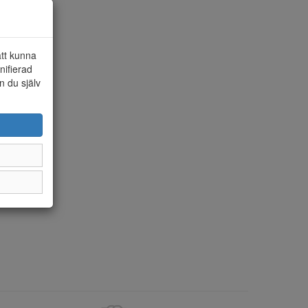
att kunna
nifierad
n du själv