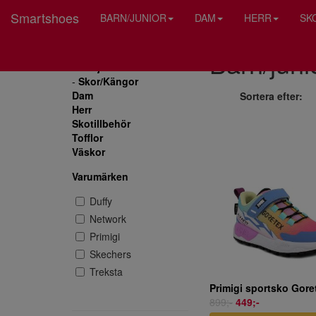
Smartshoes
BARN/JUNIOR
DAM
HERR
SK
Barn/juni
Barn/junior
-
Skor/Kängor
Dam
Sortera efter:
Herr
Skotillbehör
Tofflor
Väskor
Varumärken
Duffy
Network
Primigi
Skechers
Treksta
899;-
449;-