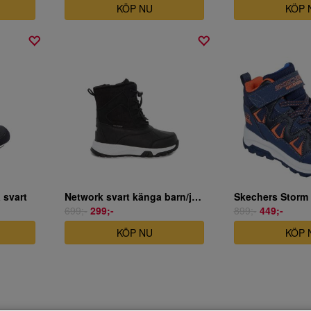
KÖP NU
KÖP 
 svart
Network svart känga barn/junior storlekar
699;-
299;-
899;-
449;-
KÖP NU
KÖP 