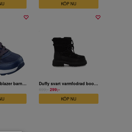
NU
KÖP NU
Skechers Storm blazer barnkänga
Duffy svart varmfodrad boots Junior
699;-
299;-
NU
KÖP NU