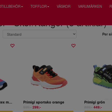
OTILLBEHÖR
TOFFLOR
VÄSKOR
VARUMÄRKEN
R
or - Skor/Kängor (8 artiklar)
Per s
Primigi sportsko Goretex multi
Primigi sportsko orange
Primigi grön
599;-
299;-
899;-
449;-