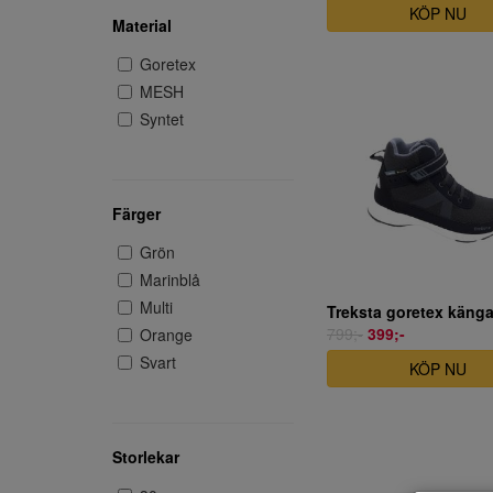
KÖP NU
Material
Goretex
MESH
Syntet
Färger
Grön
Marinblå
Multi
Treksta goretex känga
799;-
399;-
Orange
Svart
KÖP NU
Storlekar