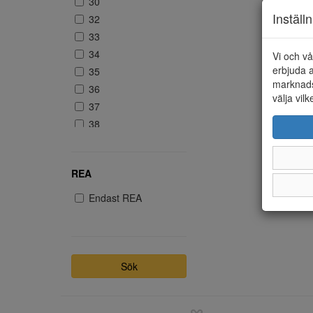
30
Inställ
32
33
34
Vi och vå
erbjuda a
35
marknads
36
välja vilk
37
38
39
REA
Endast REA
Sök