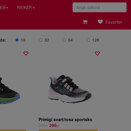
EA
RIEKER
Favoriter
ida:
16
32
64
128
Primigi svart/rosa sportsko
599;-
299;-