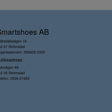
Smartshoes AB
ålkedalsvägen 16
52 97 Strömstad
ganisationsnr: 556925-0300
utiksadress
slovägen 48
52 35 Strömstad
lefon:
0526-21955