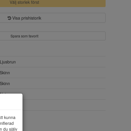
Välj storlek först
Visa prishistorik
Spara som favorit
Ljusbrun
Skinn
Skinn
Nej
Gummi
Skinn
att kunna
nifierad
n du själv