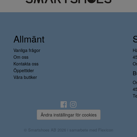
Allmänt
Vanliga frågor
H
Om oss
4
Kontakta oss
Or
Öppettider
B
Våra butiker
O
4
Te
Ändra inställingar för cookies
© Smartshoes AB 2026 i samarbete med
Flexicon