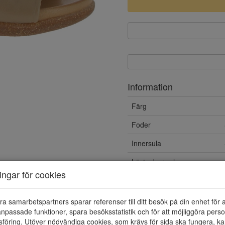
Information
Färg
Foder
Innersula
Löstagbar sula
ningar för cookies
Yttersula
Material
ra samarbetspartners sparar referenser till ditt besök på din enhet för 
npassade funktioner, spara besöksstatistik och för att möjliggöra perso
föring. Utöver nödvändiga cookies, som krävs för sida ska fungera, ka