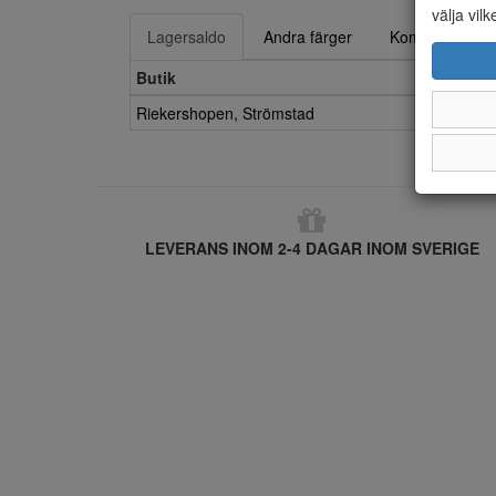
välja vilk
Lagersaldo
Andra färger
Kompletterande
Butik
Riekershopen, Strömstad
LEVERANS INOM 2-4 DAGAR INOM SVERIGE