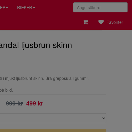
EA
RIEKER
Favoriter
ndal ljusbrun skinn
i i mjukt ljusbrunt skinn. Bra greppsula i gummi.
på bild.
999 kr
499 kr