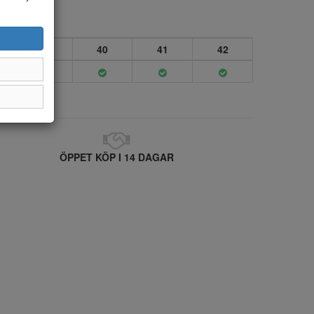
39
40
41
42
ÖPPET KÖP I 14 DAGAR