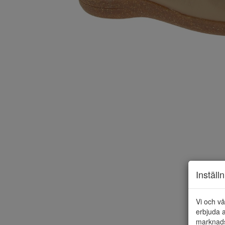
Inställ
Vi och vå
erbjuda a
marknads