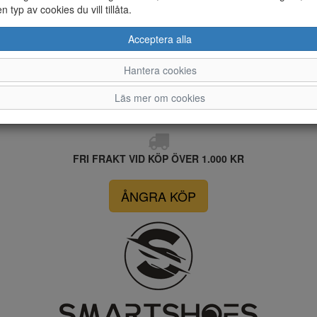
en typ av cookies du vill tillåta.
 artiklar
Acceptera alla
36
37
38
Hantera cookies
Läs mer om cookies
FRI FRAKT VID KÖP ÖVER 1.000 KR
ÅNGRA KÖP