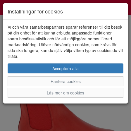
Smartshoes
Toggl
Inställningar för cookies
navig
Vi och våra samarbetspartners sparar referenser till ditt besök
på din enhet för att kunna erbjuda anpassade funktioner,
spara besöksstatistik och för att möjliggöra personifierad
HEM
CHARLOTTE
marknadsföring. Utöver nödvändiga cookies, som krävs för
sida ska fungera, kan du själv välja vilken typ av cookies du vill
tillåta.
Acceptera alla
Hantera cookies
Läs mer om cookies