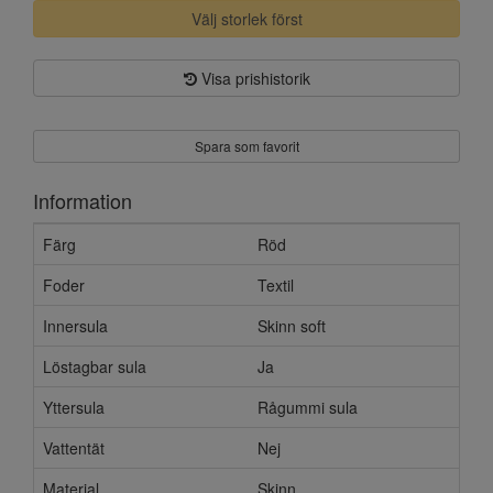
Välj storlek först
Visa prishistorik
Spara som favorit
Information
Färg
Röd
Foder
Textil
Innersula
Skinn soft
Löstagbar sula
Ja
Yttersula
Rågummi sula
Vattentät
Nej
Material
Skinn