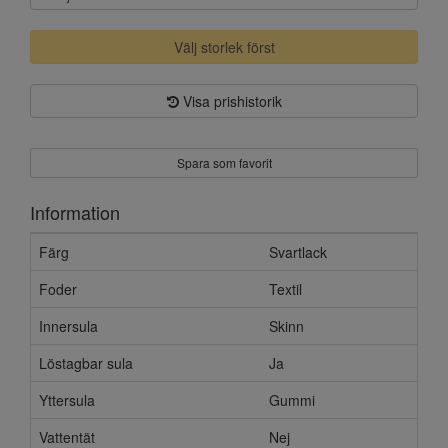
Välj storlek först
Visa prishistorik
Spara som favorit
Information
Färg
Svartlack
Foder
Textil
Innersula
Skinn
Löstagbar sula
Ja
Yttersula
Gummi
Vattentät
Nej