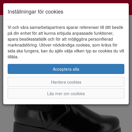
Smartshoes
Toggl
Inställningar för cookies
navig
Vi och våra samarbetspartners sparar referenser till ditt besök
på din enhet för att kunna erbjuda anpassade funktioner,
spara besöksstatistik och för att möjliggöra personifierad
HEM
CHARLOTTE
marknadsföring. Utöver nödvändiga cookies, som krävs för
sida ska fungera, kan du själv välja vilken typ av cookies du vill
tillåta.
Acceptera alla
Hantera cookies
Läs mer om cookies