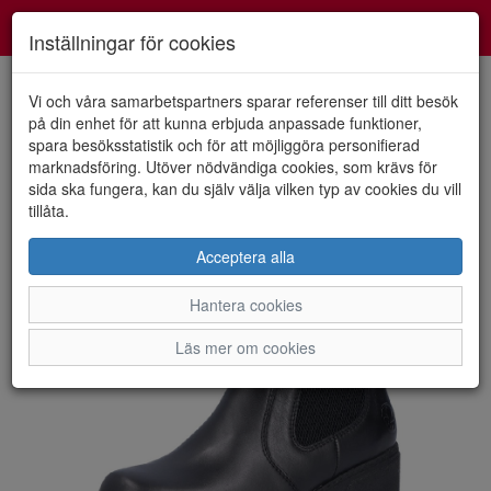
Smartshoes
Toggl
Inställningar för cookies
navig
Vi och våra samarbetspartners sparar referenser till ditt besök
på din enhet för att kunna erbjuda anpassade funktioner,
spara besöksstatistik och för att möjliggöra personifierad
HEM
RIEKER
marknadsföring. Utöver nödvändiga cookies, som krävs för
sida ska fungera, kan du själv välja vilken typ av cookies du vill
tillåta.
Acceptera alla
Hantera cookies
Läs mer om cookies