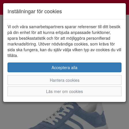
Smartshoes
Toggl
Inställningar för cookies
navig
Vi och våra samarbetspartners sparar referenser till ditt besök
på din enhet för att kunna erbjuda anpassade funktioner,
spara besöksstatistik och för att möjliggöra personifierad
HEM
REMONTE
marknadsföring. Utöver nödvändiga cookies, som krävs för
sida ska fungera, kan du själv välja vilken typ av cookies du vill
tillåta.
Acceptera alla
Hantera cookies
Läs mer om cookies