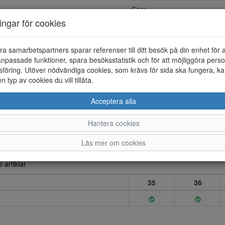
Färg
ningar för cookies
Foder
Innersula
ra samarbetspartners sparar referenser till ditt besök på din enhet för 
npassade funktioner, spara besöksstatistik och för att möjliggöra perso
Löstagbar sula
föring. Utöver nödvändiga cookies, som krävs för sida ska fungera, ka
en typ av cookies du vill tillåta.
Yttersula
Acceptera alla
Vattentät
Material
Hantera cookies
Läs mer om cookies
 artiklar
35
36