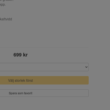
epp.
kaftvidd
699 kr
Välj storlek först
Spara som favorit