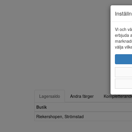
Inställ
Vi och vå
erbjuda a
marknads
välja vilk
Lagersaldo
Andra färger
Kompletterande
Butik
Riekershopen, Strömstad