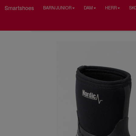
Smartshoes
BARN/JUNIOR
DAM
HERR
SK
HEM
NORDIC SAIL