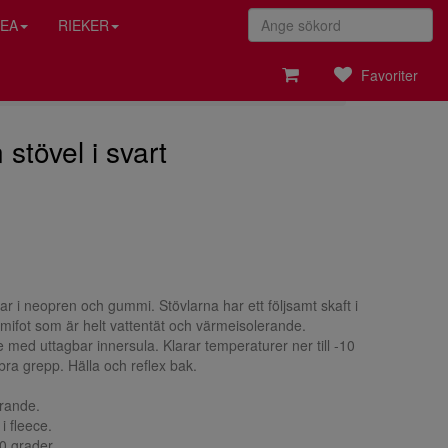
EA
RIEKER
Favoriter
stövel i svart
ar i neopren och gummi. Stövlarna har ett följsamt skaft i
ifot som är helt vattentät och värmeisolerande.
e med uttagbar innersula. Klarar temperaturer ner till -10
bra grepp. Hälla och reflex bak.
erande.
i fleece.
10 grader.