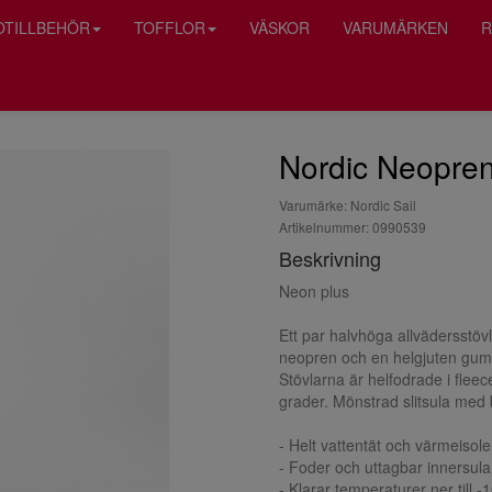
OTILLBEHÖR
TOFFLOR
VÄSKOR
VARUMÄRKEN
R
Nordic Neopren 
Varumärke: Nordic Sail
Artikelnummer: 0990539
Beskrivning
Neon plus
Ett par halvhöga allvädersstövl
neopren och en helgjuten gumm
Stövlarna är helfodrade i fleec
grader. Mönstrad slitsula med 
- Helt vattentät och värmeisol
- Foder och uttagbar innersula 
- Klarar temperaturer ner till -