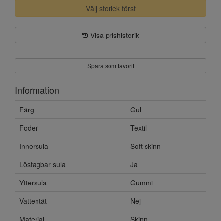
Välj storlek först
Visa prishistorik
Spara som favorit
Information
Färg
Gul
Foder
Textil
Innersula
Soft skinn
Löstagbar sula
Ja
Yttersula
Gummi
Vattentät
Nej
Material
Skinn