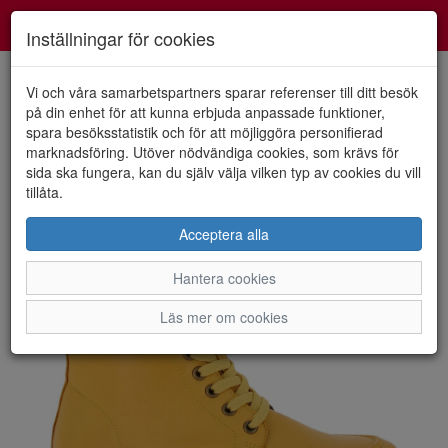
Smartshoes
Toggl
Inställningar för cookies
navig
Vi och våra samarbetspartners sparar referenser till ditt besök
på din enhet för att kunna erbjuda anpassade funktioner,
spara besöksstatistik och för att möjliggöra personifierad
HEM
CHARLOTTE
marknadsföring. Utöver nödvändiga cookies, som krävs för
sida ska fungera, kan du själv välja vilken typ av cookies du vill
tillåta.
Acceptera alla
Hantera cookies
Läs mer om cookies