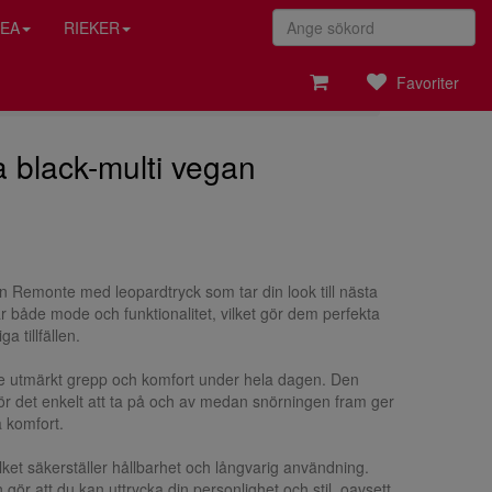
EA
RIEKER
Favoriter
black-multi vegan
ån Remonte med leopardtryck som tar din look till nästa
 både mode och funktionalitet, vilket gör dem perfekta
a tillfällen.
e utmärkt grepp och komfort under hela dagen. Den
r det enkelt att ta på och av medan snörningen fram ger
a komfort.
vilket säkerställer hållbarhet och långvarig användning.
ör att du kan uttrycka din personlighet och stil, oavsett