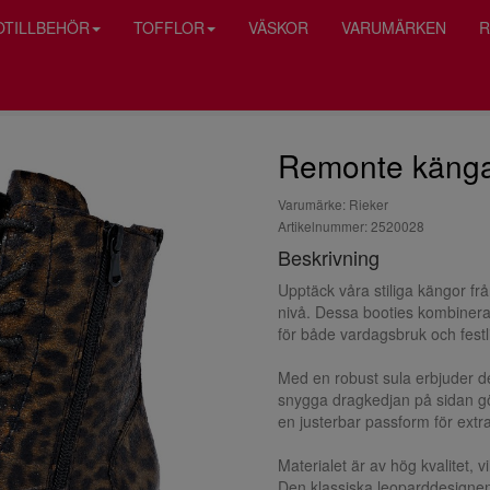
OTILLBEHÖR
TOFFLOR
VÄSKOR
VARUMÄRKEN
R
Remonte känga 
Varumärke: Rieker
Artikelnummer: 2520028
Beskrivning
Upptäck våra stiliga kängor fr
nivå. Dessa booties kombinerar
för både vardagsbruk och festlig
Med en robust sula erbjuder d
snygga dragkedjan på sidan gö
en justerbar passform för extr
Materialet är av hög kvalitet, 
Den klassiska leoparddesignen g