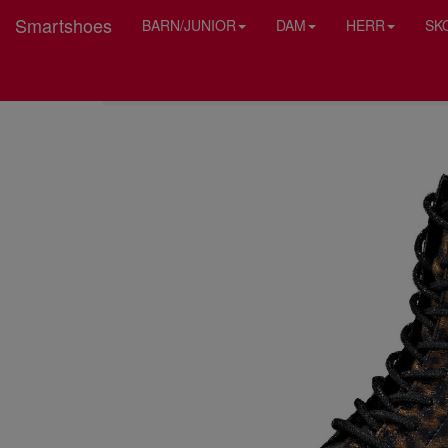
Smartshoes
BARN/JUNIOR
DAM
HERR
SK
HEM
RIEKER