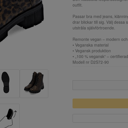
outfit.
Passar bra med jeans, klänning
drar blickar till sig. Välj dess
utstråla självförtroende.
Remonte vegan – modern och
• Veganska material
• Vegansk produktion
• „100 % vegansk“ – certifierad
Modell nr D2S72-90