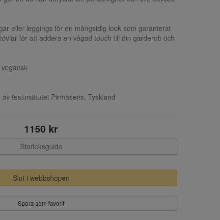
ar eller leggings för en mångsidig look som garanterat
a stövlar för att addera en vågad touch till din garderob och
 vegansk
 av testinstitutet Pirmasens, Tyskland
1150 kr
Storleksguide
Slut i webbshopen
Spara som favorit