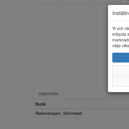
Inställ
Vi och vå
erbjuda a
marknads
välja vilk
Lagersaldo
Butik
Riekershopen, Strömstad