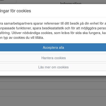
Information
ningar för cookies
Färg
Foder
ra samarbetspartners sparar referenser till ditt besök på din enhet för 
npassade funktioner, spara besöksstatistik och för att möjliggöra perso
Innersula
föring. Utöver nödvändiga cookies, som krävs för sida ska fungera, ka
en typ av cookies du vill tillåta.
Löstagbar sula
Acceptera alla
Yttersula
Material
Hantera cookies
Läs mer om cookies