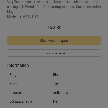
Välj Rieker sport & style för att kombinera funktionalitet med
trendig stil. Perfekt för både vardag och fest. Sätt stilen redan
idag.
Modell nr W1451-14
750 kr
Slut i webbshopen
Spara som favorit
Information
Färg
Blå
Foder
Textil
Innersula
Antistress
Löstagbar sula
Nej