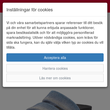
Smartshoes
Toggl
Inställningar för cookies
navig
Vi och våra samarbetspartners sparar referenser till ditt besök
på din enhet för att kunna erbjuda anpassade funktioner,
spara besöksstatistik och för att möjliggöra personifierad
HEM
RIEKER-EVOLUTION
marknadsföring. Utöver nödvändiga cookies, som krävs för
sida ska fungera, kan du själv välja vilken typ av cookies du vill
tillåta.
Acceptera alla
Hantera cookies
Läs mer om cookies