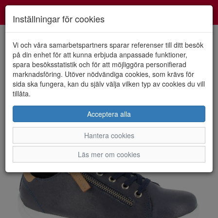
Smartshoes
Toggl
Inställningar för cookies
navig
Vi och våra samarbetspartners sparar referenser till ditt besök
på din enhet för att kunna erbjuda anpassade funktioner,
spara besöksstatistik och för att möjliggöra personifierad
HEM
CHARLOTTE
marknadsföring. Utöver nödvändiga cookies, som krävs för
sida ska fungera, kan du själv välja vilken typ av cookies du vill
tillåta.
Acceptera alla
Hantera cookies
Läs mer om cookies