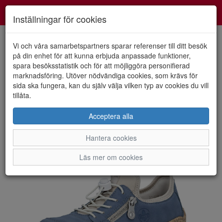
Smartshoes
Toggl
Inställningar för cookies
navig
Vi och våra samarbetspartners sparar referenser till ditt besök
på din enhet för att kunna erbjuda anpassade funktioner,
spara besöksstatistik och för att möjliggöra personifierad
HEM
RIEKER
marknadsföring. Utöver nödvändiga cookies, som krävs för
sida ska fungera, kan du själv välja vilken typ av cookies du vill
tillåta.
Acceptera alla
Hantera cookies
Läs mer om cookies