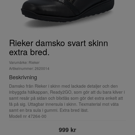
Rieker damsko svart skinn
extra bred.
Varumärke: Rieker
Artikelnummer: 2620014
Beskrivning
Damsko från Rieker i skinn med lackade detaljer och den
inbyggda hälkappan, Ready2GO, som gör att du bara kliver i
samt resår på sidan och blixtlås som gör det extra enkelt att
få på sig. Uttagbar innersula i skinn. Texmaterial mot väta
samt en bra sula i gummi. Extra bred läst.
Modell nr 47264-00
999 kr