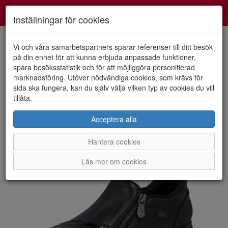
Smartshoes
Toggl
Inställningar för cookies
navig
Vi och våra samarbetspartners sparar referenser till ditt besök
på din enhet för att kunna erbjuda anpassade funktioner,
spara besöksstatistik och för att möjliggöra personifierad
HEM
RIEKER
marknadsföring. Utöver nödvändiga cookies, som krävs för
sida ska fungera, kan du själv välja vilken typ av cookies du vill
tillåta.
Acceptera alla
Hantera cookies
Läs mer om cookies