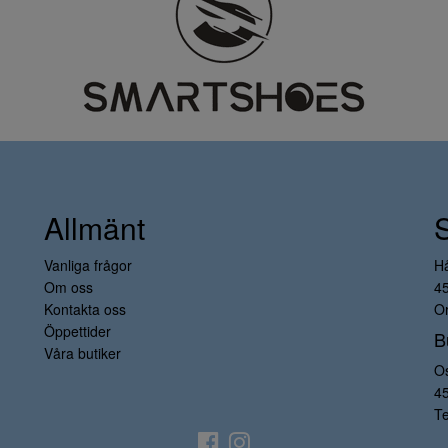
Allmänt
Vanliga frågor
H
Om oss
4
Kontakta oss
Or
Öppettider
B
Våra butiker
O
4
Te