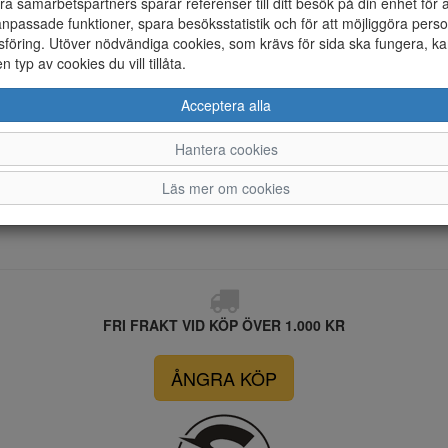
ra samarbetspartners sparar referenser till ditt besök på din enhet för 
Vattentät
npassade funktioner, spara besöksstatistik och för att möjliggöra perso
föring. Utöver nödvändiga cookies, som krävs för sida ska fungera, ka
Material
en typ av cookies du vill tillåta.
Acceptera alla
Hantera cookies
4
4.5..
5
Läs mer om cookies
FRI FRAKT VID KÖP ÖVER 1.000 KR
ÅNGRA KÖP