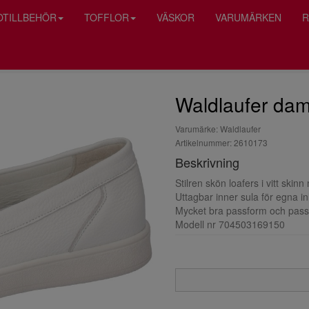
OTILLBEHÖR
TOFFLOR
VÄSKOR
VARUMÄRKEN
R
Waldlaufer dam
Varumärke: Waldlaufer
Artikelnummer: 2610173
Beskrivning
Stilren skön loafers i vitt skin
Uttagbar inner sula för egna in
Mycket bra passform och passar
Modell nr 704503169150