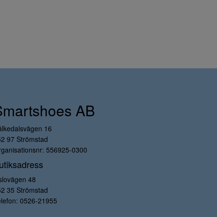
Smartshoes AB
ålkedalsvägen 16
52 97 Strömstad
ganisationsnr: 556925-0300
utiksadress
slovägen 48
52 35 Strömstad
lefon:
0526-21955