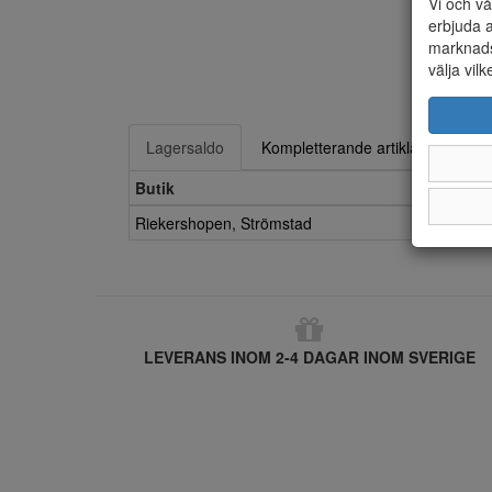
Vi och vå
erbjuda a
marknads
välja vilk
Lagersaldo
Kompletterande artiklar
Butik
Riekershopen, Strömstad
LEVERANS INOM 2-4 DAGAR INOM SVERIGE