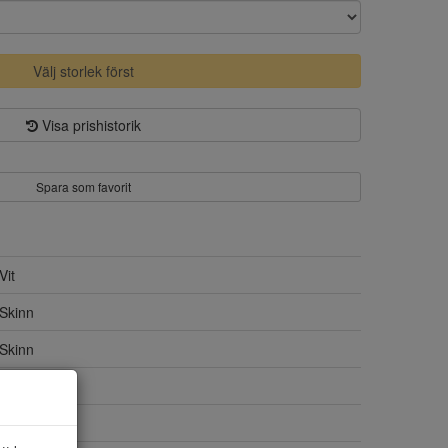
Välj storlek först
Visa prishistorik
Spara som favorit
Vit
Skinn
Skinn
Ja
Gummi