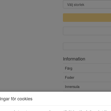
Information
Färg
Foder
Innersula
Löstagbar sula
ningar för cookies
Yttersula