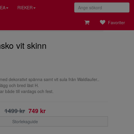
EA
RIEKER
Favoriter
sko vit skinn
n med dekorativt spänna samt vit sula från Waldlaufer..
lägg och bred läst H.
 både till vardags och fest.
1499 kr
749 kr
Storleksguide