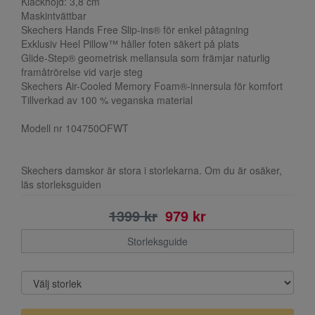
Klackhöjd: 3,8 cm
Maskintvättbar
Skechers Hands Free Slip-ins® för enkel påtagning
Exklusiv Heel Pillow™ håller foten säkert på plats
Glide-Step® geometrisk mellansula som främjar naturlig
framåtrörelse vid varje steg
Skechers Air-Cooled Memory Foam®-innersula för komfort
Tillverkad av 100 % veganska material
Modell nr 104750OFWT
Skechers damskor är stora i storlekarna. Om du är osäker,
läs storleksguiden
1399 kr
979 kr
Storleksguide