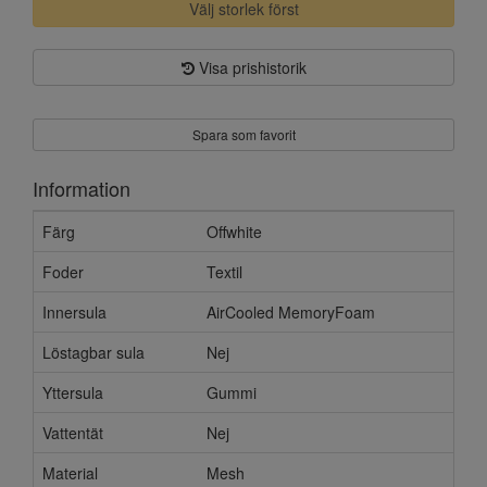
Välj storlek först
Visa prishistorik
Spara som favorit
Information
Färg
Offwhite
Foder
Textil
Innersula
AirCooled MemoryFoam
Löstagbar sula
Nej
Yttersula
Gummi
Vattentät
Nej
Material
Mesh