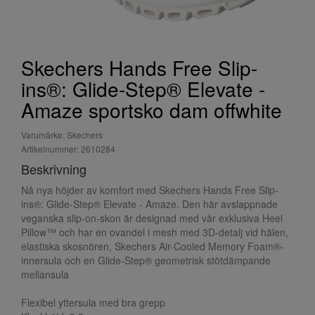
Skechers Hands Free Slip-
ins®: Glide-Step® Elevate -
Amaze sportsko dam offwhite
Varumärke: Skechers
Artikelnummer: 2610284
Beskrivning
Nå nya höjder av komfort med Skechers Hands Free Slip-
ins®: Glide-Step® Elevate - Amaze. Den här avslappnade
veganska slip-on-skon är designad med vår exklusiva Heel
Pillow™ och har en ovandel i mesh med 3D-detalj vid hälen,
elastiska skosnören, Skechers Air-Cooled Memory Foam®-
innersula och en Glide-Step® geometrisk stötdämpande
mellansula
Flexibel yttersula med bra grepp