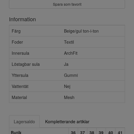
Spara som favorit
Information
Färg
Beige/gul ton-i-ton
Foder
Textil
Innersula
ArchFit
Löstagbar sula
Ja
Yttersula
Gummi
Vattentät
Nej
Material
Mesh
Lagersaldo
Kompletterande artiklar
Butik
36
37
38
39
40
41