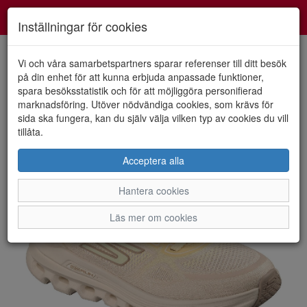
Smartshoes
Toggl
Inställningar för cookies
navig
Vi och våra samarbetspartners sparar referenser till ditt besök
på din enhet för att kunna erbjuda anpassade funktioner,
spara besöksstatistik och för att möjliggöra personifierad
HEM
SKECHERS
marknadsföring. Utöver nödvändiga cookies, som krävs för
sida ska fungera, kan du själv välja vilken typ av cookies du vill
tillåta.
Acceptera alla
Hantera cookies
Läs mer om cookies