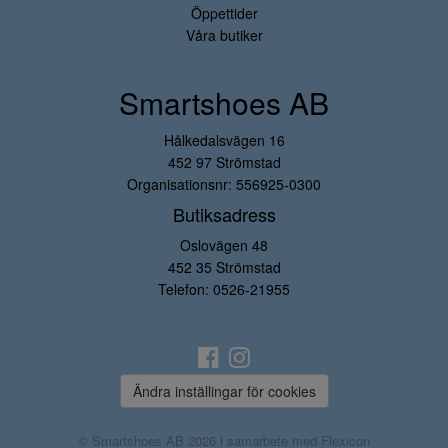
Öppettider
Våra butiker
Smartshoes AB
Hålkedalsvägen 16
452 97 Strömstad
Organisationsnr: 556925-0300
Butiksadress
Oslovägen 48
452 35 Strömstad
Telefon:
0526-21955
Ändra inställingar för cookies
© Smartshoes AB 2026 i samarbete med
Flexicon