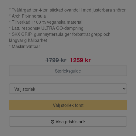
* Tvåfärgad ton-i-ton stickad ovandel i med justerbara snören
* Arch Fit-innersula
* Tillverkad i 100 % veganska material
* Lätt, responsiv ULTRA GO-dämpning
* SKX GRIP- gummiyttersula ger förbättrat grepp och
långvarig hållbarhet
* Maskintvättbar
1799 kr
1259 kr
Storleksguide
Välj storlek först
Visa prishistorik