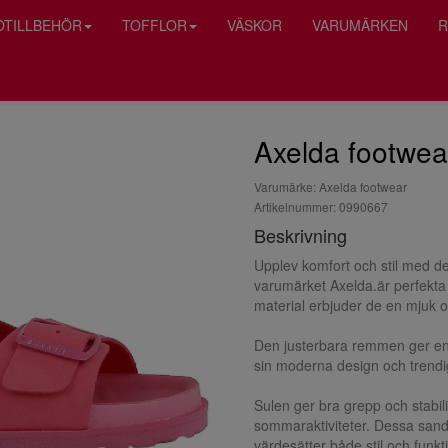
OTILLBEHÖR
TOFFLOR
VÄSKOR
VARUMÄRKEN
R
Axelda footwea
Varumärke: Axelda footwear
Artikelnummer: 0990667
Beskrivning
Upplev komfort och stil med des
varumärket Axelda.är perfekta 
material erbjuder de en mjuk oc
Den justerbara remmen ger en 
sin moderna design och trendig
Sulen ger bra grepp och stabilit
sommaraktiviteter. Dessa sanda
värdesätter både stil och funkt