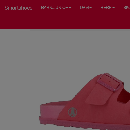
Smartshoes
BARN/JUNIOR
DAM
HERR
SK
HEM
AXELDA FOOTWEAR