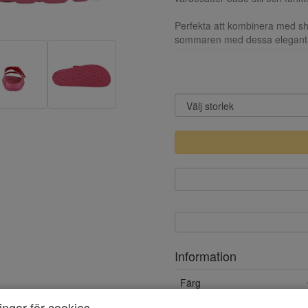
Perfekta att kombinera med sho
sommaren med dessa eleganta
Information
Färg
ningar för cookies