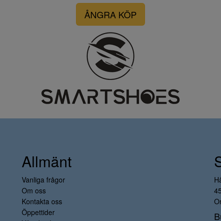
ÅNGRA KÖP
Allmänt
Vanliga frågor
H
Om oss
4
Kontakta oss
Or
Öppettider
B