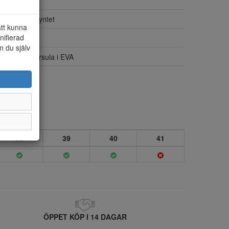
Syntet
Anatomisk syntet
att kunna
nifierad
Nej
n du själv
Slitstark yttersula i EVA
Syntet
38
39
40
41
ÖPPET KÖP I 14 DAGAR