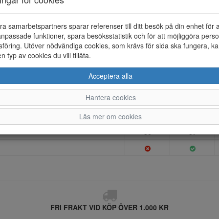
Foder
Innersula
ra samarbetspartners sparar referenser till ditt besök på din enhet för 
npassade funktioner, spara besöksstatistik och för att möjliggöra perso
Löstagbar sula
föring. Utöver nödvändiga cookies, som krävs för sida ska fungera, ka
Yttersula
en typ av cookies du vill tillåta.
Material
Acceptera alla
Hantera cookies
Läs mer om cookies
36
37
FRI FRAKT VID KÖP ÖVER 1.000 KR