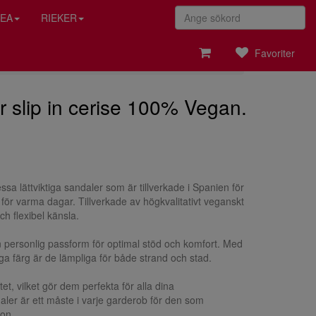
EA
RIEKER
Favoriter
r slip in cerise 100% Vegan.
sa lättviktiga sandaler som är tillverkade i Spanien för
för varma dagar. Tillverkade av högkvalitativt veganskt
h flexibel känsla.
personlig passform för optimal stöd och komfort. Med
a färg är de lämpliga för både strand och stad.
et, vilket gör dem perfekta för alla dina
ler är ett måste i varje garderob för den som
ion.