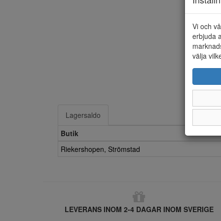
Vi och vå
erbjuda a
marknads
välja vilk
Lagersaldo
Butik
Riekershopen, Strömstad
LEVERANS INOM 2-4 DAGAR INOM SVERIGE