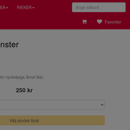
EA
RIEKER
Favoriter
nster
tiv nyckelpiga.Smal läst.
250 kr
Välj storlek först