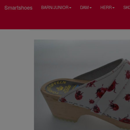
Smartshoes
BARN/JUNIOR
DAM
HERR
SK
HEM
TORPATOFFELN