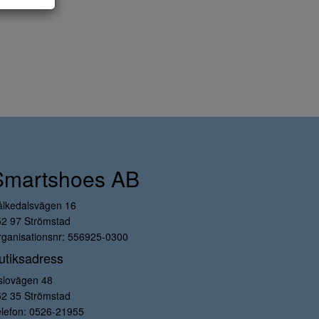
Smartshoes AB
ålkedalsvägen 16
52 97 Strömstad
ganisationsnr: 556925-0300
utiksadress
slovägen 48
52 35 Strömstad
lefon:
0526-21955