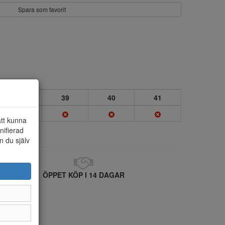
Spara som favorit
38
39
40
41
att kunna
nifierad
n du själv
ÖPPET KÖP I 14 DAGAR