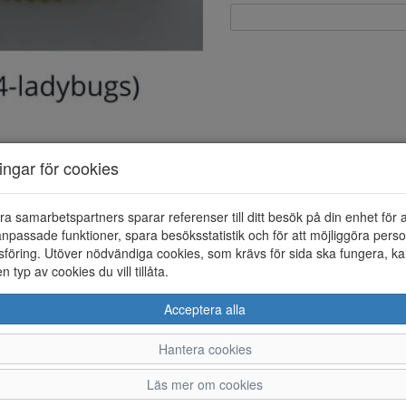
ningar för cookies
36
37
ra samarbetspartners sparar referenser till ditt besök på din enhet för 
npassade funktioner, spara besöksstatistik och för att möjliggöra perso
föring. Utöver nödvändiga cookies, som krävs för sida ska fungera, ka
en typ av cookies du vill tillåta.
Acceptera alla
FRI FRAKT VID KÖP ÖVER 1.000 KR
Hantera cookies
ÅNGRA KÖP
Läs mer om cookies