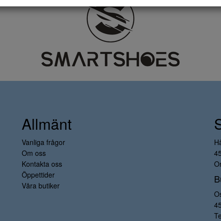
Allmänt
Vanliga frågor
H
Om oss
4
Kontakta oss
Or
Öppettider
B
Våra butiker
O
4
Te