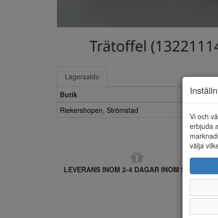
Lagersaldo
Inställ
Butik
Riekershopen, Strömstad
Vi och vå
erbjuda a
marknads
välja vilk
LEVERANS INOM 2-4 DAGAR INOM SVERIGE