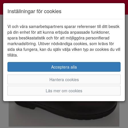
Smartshoes
Toggl
Inställningar för cookies
navig
Vi och våra samarbetspartners sparar referenser till ditt besök
på din enhet för att kunna erbjuda anpassade funktioner,
spara besöksstatistik och för att möjliggöra personifierad
HEM
TORPATOFFELN
marknadsföring. Utöver nödvändiga cookies, som krävs för
sida ska fungera, kan du själv välja vilken typ av cookies du vill
tillåta.
Acceptera alla
Hantera cookies
Läs mer om cookies