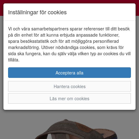
Smartshoes
Toggl
Inställningar för cookies
navig
Vi och våra samarbetspartners sparar referenser till ditt besök
på din enhet för att kunna erbjuda anpassade funktioner,
spara besöksstatistik och för att möjliggöra personifierad
HEM
RIEKER
marknadsföring. Utöver nödvändiga cookies, som krävs för
sida ska fungera, kan du själv välja vilken typ av cookies du vill
tillåta.
Acceptera alla
Hantera cookies
Läs mer om cookies