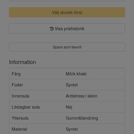
Välj storlek först
Visa prishistorik
Spara som favorit
Information
Färg
Mörk khaki
Foder
Syntet
Innersula
Antistress i skinn
Löstagbar sula
Nej
Yttersula
Gummiblandning
Material
Syntet