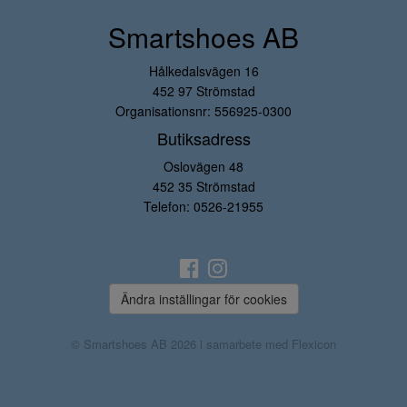
Smartshoes AB
Hålkedalsvägen 16
452 97 Strömstad
Organisationsnr: 556925-0300
Butiksadress
Oslovägen 48
452 35 Strömstad
Telefon:
0526-21955
Ändra inställingar för cookies
© Smartshoes AB 2026 i samarbete med
Flexicon