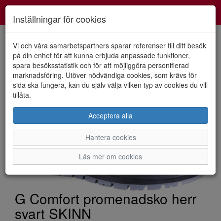
Smartshoes
Toggl
Inställningar för cookies
navig
Vi och våra samarbetspartners sparar referenser till ditt besök
på din enhet för att kunna erbjuda anpassade funktioner,
spara besöksstatistik och för att möjliggöra personifierad
HEM
G COMFORT
marknadsföring. Utöver nödvändiga cookies, som krävs för
sida ska fungera, kan du själv välja vilken typ av cookies du vill
tillåta.
Acceptera alla
Hantera cookies
Läs mer om cookies
G Comfort promenadsko herr
svart SKINN