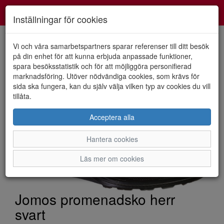
Smartshoes
Toggl
Inställningar för cookies
navig
Vi och våra samarbetspartners sparar referenser till ditt besök
på din enhet för att kunna erbjuda anpassade funktioner,
spara besöksstatistik och för att möjliggöra personifierad
HEM
JOMOS
marknadsföring. Utöver nödvändiga cookies, som krävs för
sida ska fungera, kan du själv välja vilken typ av cookies du vill
tillåta.
Acceptera alla
Hantera cookies
Läs mer om cookies
Jomos promenadsko herr
svart