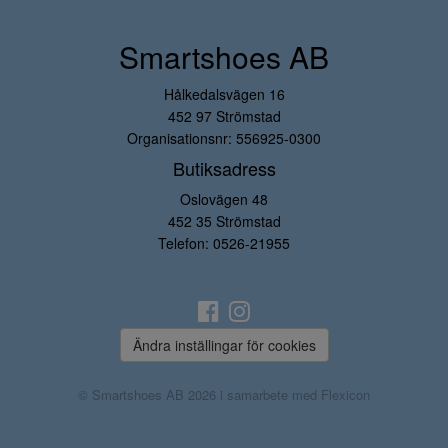
Smartshoes AB
Hålkedalsvägen 16
452 97 Strömstad
Organisationsnr: 556925-0300
Butiksadress
Oslovägen 48
452 35 Strömstad
Telefon:
0526-21955
Ändra inställingar för cookies
© Smartshoes AB 2026 i samarbete med
Flexicon