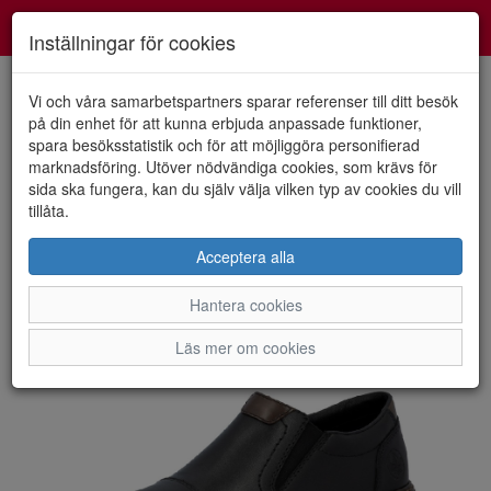
Smartshoes
Toggl
Inställningar för cookies
navig
Vi och våra samarbetspartners sparar referenser till ditt besök
på din enhet för att kunna erbjuda anpassade funktioner,
spara besöksstatistik och för att möjliggöra personifierad
HEM
RIEKER
marknadsföring. Utöver nödvändiga cookies, som krävs för
sida ska fungera, kan du själv välja vilken typ av cookies du vill
tillåta.
Acceptera alla
Hantera cookies
Läs mer om cookies