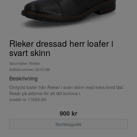
Rieker dressad herr loafer i
svart skinn
Varumärke: Rieker
Artikelnummer: 2610189
Beskrivning
Omtyckt loafer från Rieker i svart skinn med extra bred läst.
Resår på sidorna för att lätt komma i.
model nr 17659-00
900 kr
Storleksguide