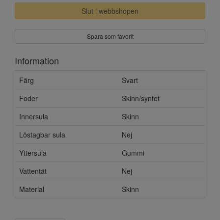
Slut i webbshopen
Spara som favorit
Information
Färg
Svart
Foder
Skinn/syntet
Innersula
Skinn
Löstagbar sula
Nej
Yttersula
Gummi
Vattentät
Nej
Material
Skinn