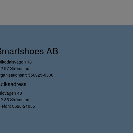
Smartshoes AB
ålkedalsvägen 16
52 97 Strömstad
ganisationsnr: 556925-0300
utiksadress
slovägen 48
52 35 Strömstad
lefon:
0526-21955