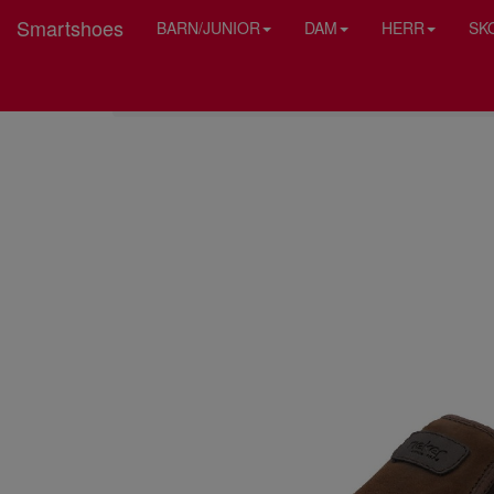
Smartshoes
BARN/JUNIOR
DAM
HERR
SK
HEM
RIEKER