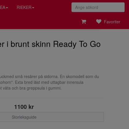
EA
RIEKER
Favoriter
er i brunt skinn Ready To Go
ubuckmed små resårer på sidorna. En skomodell som du
skohorn". Exta bred läst med uttagbar innersula
t väta och bra greppsula i gummi.
1100 kr
Storleksguide