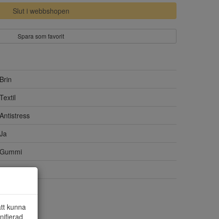
Slut i webbshopen
Spara som favorit
Brin
Textil
Antistress
Ja
Gummi
Ja
Skinn
att kunna
nifierad