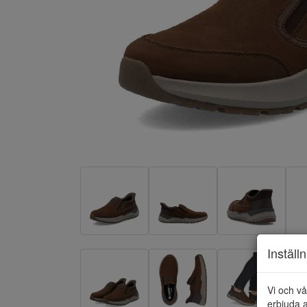
Inställ
Vi och vå
erbjuda a