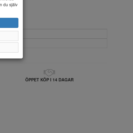
n du själv
ÖPPET KÖP I 14 DAGAR