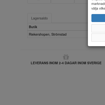
marknads
välja vilk
Lagersaldo
Butik
Riekershopen, Strömstad
LEVERANS INOM 2-4 DAGAR INOM SVERIGE