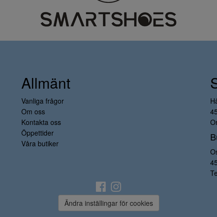
Allmänt
Vanliga frågor
H
Om oss
4
Kontakta oss
Or
Öppettider
B
Våra butiker
O
4
Te
Ändra inställingar för cookies