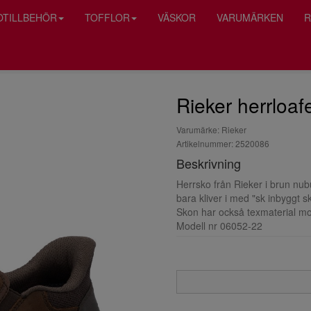
OTILLBEHÖR
TOFFLOR
VÄSKOR
VARUMÄRKEN
R
Rieker herrloaf
Varumärke: Rieker
Artikelnummer: 2520086
Beskrivning
Herrsko från Rieker i brun n
bara kliver i med "sk inbyggt 
Skon har också texmaterial mo
Modell nr 06052-22