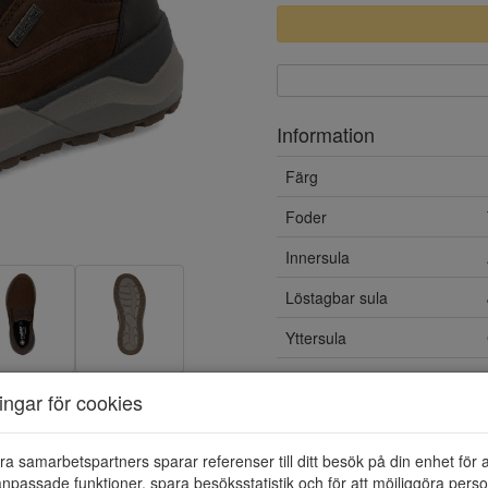
Information
Färg
Foder
Innersula
Löstagbar sula
Yttersula
Vattenavvisande
ningar för cookies
Material
ra samarbetspartners sparar referenser till ditt besök på din enhet för 
npassade funktioner, spara besöksstatistik och för att möjliggöra perso