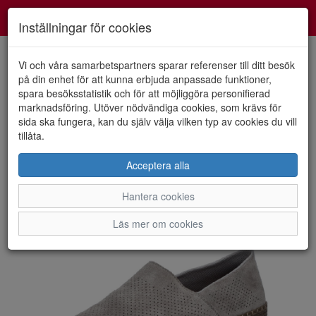
Smartshoes
Toggl
Inställningar för cookies
navig
Vi och våra samarbetspartners sparar referenser till ditt besök
på din enhet för att kunna erbjuda anpassade funktioner,
spara besöksstatistik och för att möjliggöra personifierad
HEM
RIEKER
marknadsföring. Utöver nödvändiga cookies, som krävs för
sida ska fungera, kan du själv välja vilken typ av cookies du vill
tillåta.
Acceptera alla
Hantera cookies
Läs mer om cookies