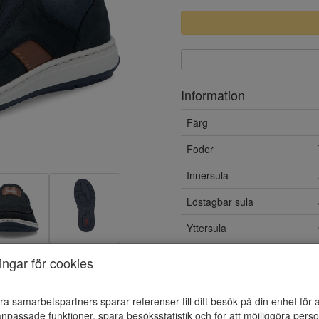
Information
Färg
Foder
Innersula
Löstagbar sula
Yttersula
Vattentät
ningar för cookies
Material
ra samarbetspartners sparar referenser till ditt besök på din enhet för 
npassade funktioner, spara besöksstatistik och för att möjliggöra perso