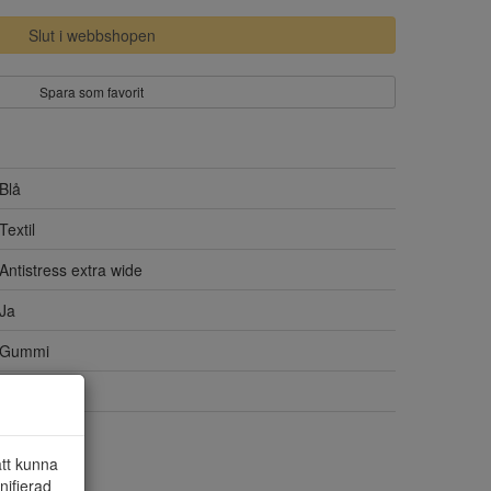
Slut i webbshopen
Spara som favorit
Blå
Textil
Antistress extra wide
Ja
Gummi
Nej
Nubuck
att kunna
nifierad