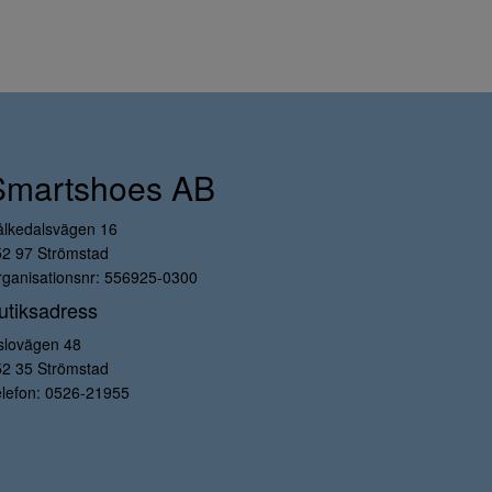
Smartshoes AB
ålkedalsvägen 16
52 97 Strömstad
ganisationsnr: 556925-0300
utiksadress
slovägen 48
52 35 Strömstad
lefon:
0526-21955