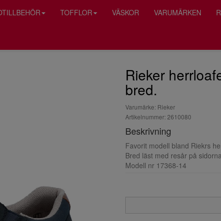
OTILLBEHÖR
TOFFLOR
VÄSKOR
VARUMÄRKEN
R
Rieker herrloaf
bred.
Varumärke: Rieker
Artikelnummer: 2610080
Beskrivning
Favorit modell bland Riekrs he
Bred läst med resår på sidorna 
Modell nr 17368-14