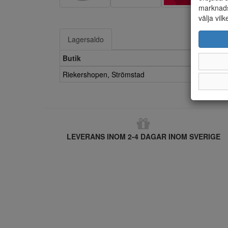
marknads
välja vilk
Lagersaldo
Butik
Riekershopen, Strömstad
LEVERANS INOM 2-4 DAGAR INOM SVERIGE