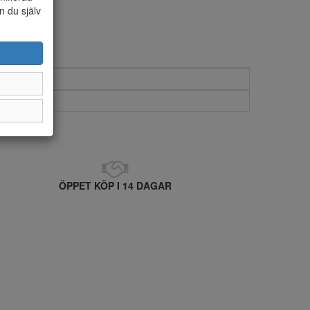
n du själv
ÖPPET KÖP I 14 DAGAR