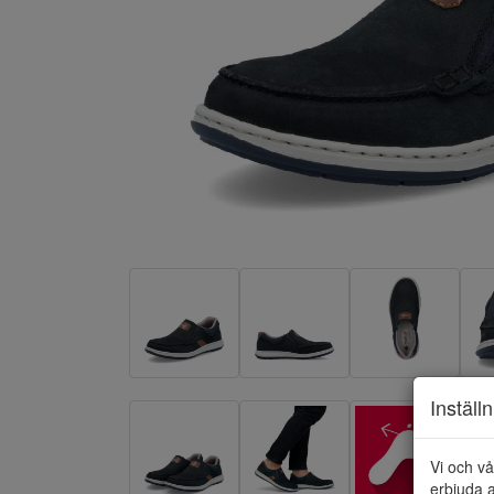
Inställ
Vi och vå
erbjuda a