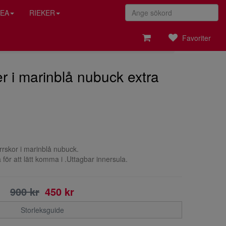
EA
RIEKER
Favoriter
er i marinblå nubuck extra
rrskor i marinblå nubuck.
för att lätt komma i .Uttagbar innersula.
900 kr
450 kr
Storleksguide