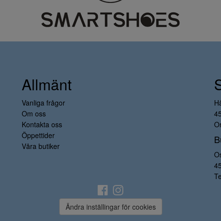
Allmänt
Vanliga frågor
H
Om oss
4
Kontakta oss
Or
Öppettider
B
Våra butiker
O
4
Te
Ändra inställingar för cookies