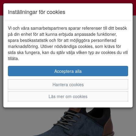
Smartshoes
Toggl
Inställningar för cookies
navig
Vi och våra samarbetspartners sparar referenser till ditt besök
på din enhet för att kunna erbjuda anpassade funktioner,
spara besöksstatistik och för att möjliggöra personifierad
HEM
RIEKER
marknadsföring. Utöver nödvändiga cookies, som krävs för
sida ska fungera, kan du själv välja vilken typ av cookies du vill
tillåta.
Acceptera alla
Hantera cookies
Läs mer om cookies