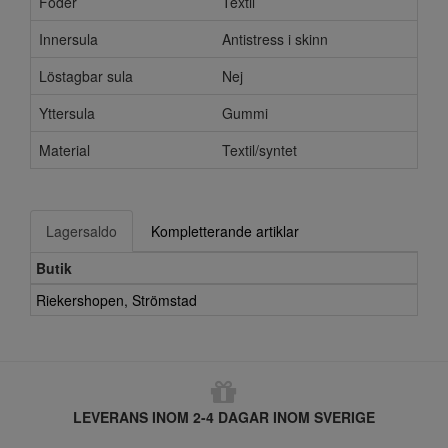
Foder
Textil
Innersula
Antistress i skinn
Löstagbar sula
Nej
Yttersula
Gummi
Material
Textil/syntet
Lagersaldo
Kompletterande artiklar
Butik
Riekershopen, Strömstad
LEVERANS INOM 2-4 DAGAR INOM SVERIGE