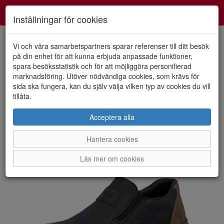
Smartshoes
Toggl
Inställningar för cookies
navig
Vi och våra samarbetspartners sparar referenser till ditt besök
på din enhet för att kunna erbjuda anpassade funktioner,
spara besöksstatistik och för att möjliggöra personifierad
HEM
RIEKER
marknadsföring. Utöver nödvändiga cookies, som krävs för
sida ska fungera, kan du själv välja vilken typ av cookies du vill
tillåta.
Acceptera alla
Hantera cookies
Läs mer om cookies