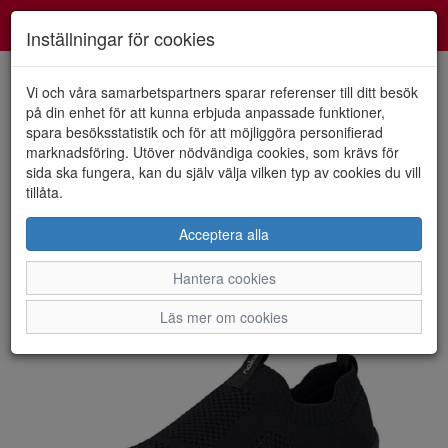
Smartshoes
Toggl
Inställningar för cookies
navig
Vi och våra samarbetspartners sparar referenser till ditt besök
på din enhet för att kunna erbjuda anpassade funktioner,
spara besöksstatistik och för att möjliggöra personifierad
HEM
RIEKER
marknadsföring. Utöver nödvändiga cookies, som krävs för
sida ska fungera, kan du själv välja vilken typ av cookies du vill
tillåta.
Acceptera alla
Hantera cookies
Läs mer om cookies