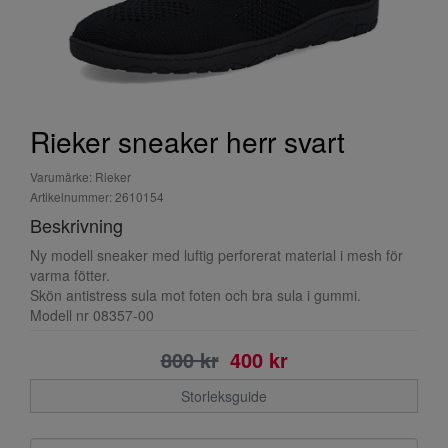
Rieker sneaker herr svart
Varumärke: Rieker
Artikelnummer: 2610154
Beskrivning
Ny modell sneaker med luftig perforerat material i mesh för
varma fötter.
Skön antistress sula mot foten och bra sula i gummi.
Modell nr 08357-00
800 kr
400 kr
Storleksguide