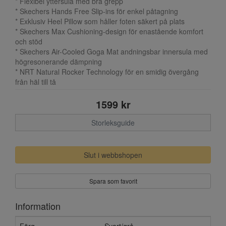
* Flexibel yttersula med bra grepp
* Skechers Hands Free Slip-ins för enkel påtagning
* Exklusiv Heel Pillow som håller foten säkert på plats
* Skechers Max Cushioning-design för enastående komfort
och stöd
* Skechers Air-Cooled Goga Mat andningsbar innersula med
högresonerande dämpning
* NRT Natural Rocker Technology för en smidig övergång
från häl till tå
1599 kr
Storleksguide
Slut i webbshopen
Spara som favorit
Information