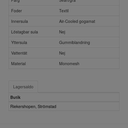
Färg
Svart/grå
Foder
Textil
Innersula
Air-Cooled gogamat
Löstagbar sula
Nej
Yttersula
Gummiblandning
Vattentät
Nej
Material
Monomesh
Lagersaldo
Butik
Riekershopen, Strömstad