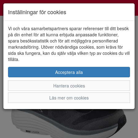
Smartshoes
Toggl
Inställningar för cookies
navig
Vi och våra samarbetspartners sparar referenser till ditt besök
på din enhet för att kunna erbjuda anpassade funktioner,
spara besöksstatistik och för att möjliggöra personifierad
HEM
SKECHERS
marknadsföring. Utöver nödvändiga cookies, som krävs för
sida ska fungera, kan du själv välja vilken typ av cookies du vill
tillåta.
Acceptera alla
Hantera cookies
Läs mer om cookies