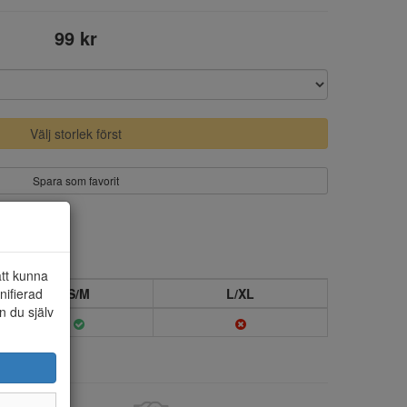
99 kr
Välj storlek först
Spara som favorit
att kunna
nifierad
S/M
L/XL
n du själv