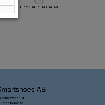
ÖPPET KÖP I 14 DAGAR
Smartshoes AB
ålkedalsvägen 16
52 97 Strömstad