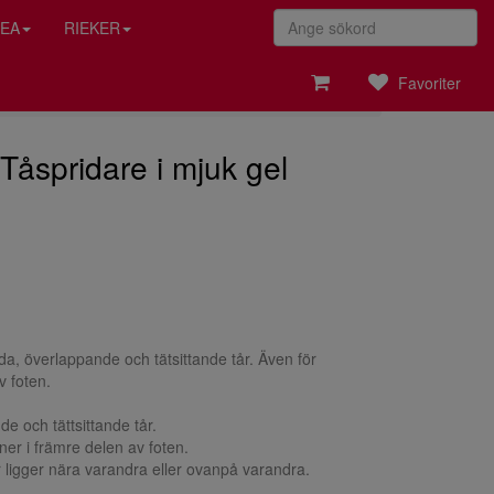
EA
RIEKER
Favoriter
Tåspridare i mjuk gel
a, överlappande och tätsittande tår. Även för
v foten.
e och tättsittande tår.
er i främre delen av foten.
r ligger nära varandra eller ovanpå varandra.