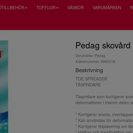
OTILLBEHÖR
TOFFLOR
VÄSKOR
VARUMÄRKEN
R
Pedag skovård 
Varumärke: Pedag
Artikelnummer: 0990518
Beskrivning
TOE SPREADER
TÅSPRIDARE
Tåspridare som korrigerar sned
deformationer i främre delen a
* Korrigerar sneda, överlappand
* Kan användas för deformation
* Korrigerar felplacering om tå
* Hållbar och handtvättbar gel.