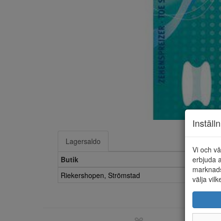
Inställ
Lagersaldo
Vi och vå
Butik
erbjuda a
marknads
Riekershopen, Strömstad
välja vilk