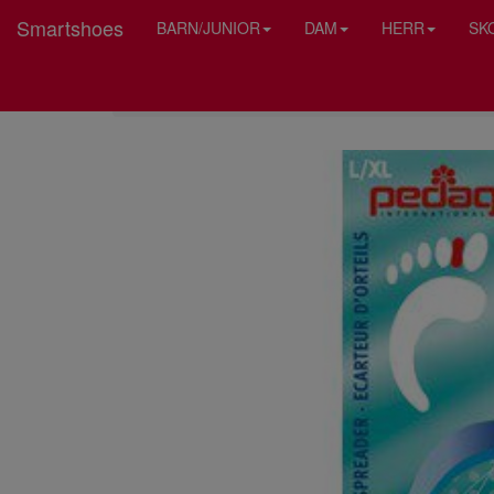
Smartshoes
BARN/JUNIOR
DAM
HERR
SK
HEM
PEDAG