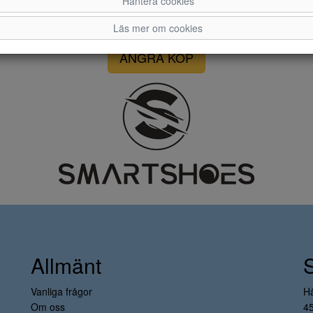
Hantera cookies
FRI FRAKT VID KÖP ÖVER 1.000 KR
Läs mer om cookies
ÅNGRA KÖP
Allmänt
Vanliga frågor
H
Om oss
4