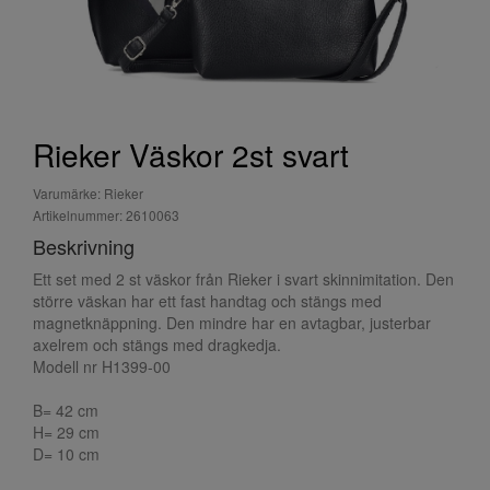
Rieker Väskor 2st svart
Varumärke: Rieker
Artikelnummer: 2610063
Beskrivning
Ett set med 2 st väskor från Rieker i svart skinnimitation. Den
större väskan har ett fast handtag och stängs med
magnetknäppning. Den mindre har en avtagbar, justerbar
axelrem och stängs med dragkedja.
Modell nr H1399-00
B= 42 cm
H= 29 cm
D= 10 cm