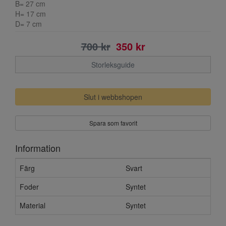
B= 27 cm
H= 17 cm
D= 7 cm
700 kr
350 kr
Storleksguide
Slut i webbshopen
Spara som favorit
Information
Färg
Svart
Foder
Syntet
Material
Syntet