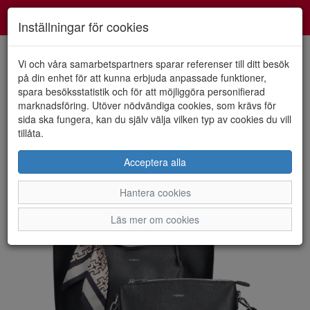
Smartshoes
Toggl
Inställningar för cookies
navig
Vi och våra samarbetspartners sparar referenser till ditt besök
på din enhet för att kunna erbjuda anpassade funktioner,
spara besöksstatistik och för att möjliggöra personifierad
HEM
RIEKER
marknadsföring. Utöver nödvändiga cookies, som krävs för
sida ska fungera, kan du själv välja vilken typ av cookies du vill
tillåta.
Acceptera alla
Hantera cookies
Läs mer om cookies