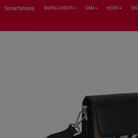
Smartshoes
BARN/JUNIOR
DAM
HERR
SK
HEM
ULRIKA DESIGN