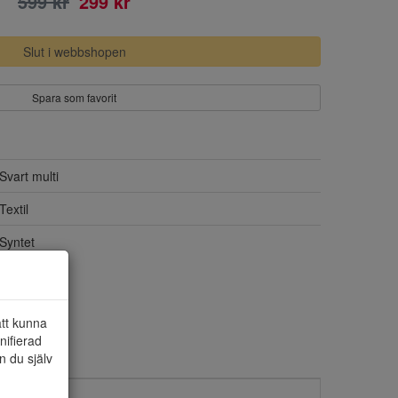
599 kr
299 kr
Slut i webbshopen
Spara som favorit
Svart multi
Textil
Syntet
att kunna
nifierad
n du själv