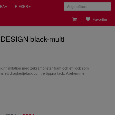
EA
RIEKER
Favoriter
DESIGN black-multi
 skinnimitation med zebramönster fram och ett lock som
nns ett dragkedjefack och tre öppna fack. Axelremmen