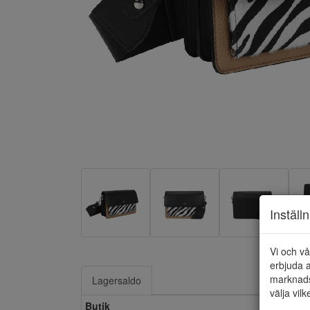
Inställ
Vi och vå
erbjuda a
marknads
Lagersaldo
välja vilk
Butik