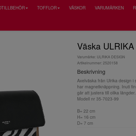
OTILLBEHÖR
TOFFLOR
VÄSKOR
VARUMÄRKEN
R
Väska ULRIKA 
Varumärke: ULRIKA DESIGN
Artikelnummer: 2520158
Beskrivning
Axelväska från Ulrika design i
har magnetknäppning. Inuti fi
går att justera till olika längder.
Modell nr 35-7023-99
B= 22 cm
H= 16 cm
D= 7 cm