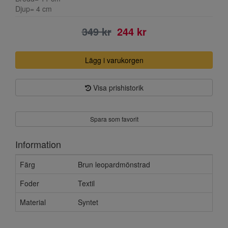
Djup= 4 cm
349 kr
244 kr
Lägg i varukorgen
Visa prishistorik
Spara som favorit
Information
Färg
Brun leopardmönstrad
Foder
Textil
Material
Syntet