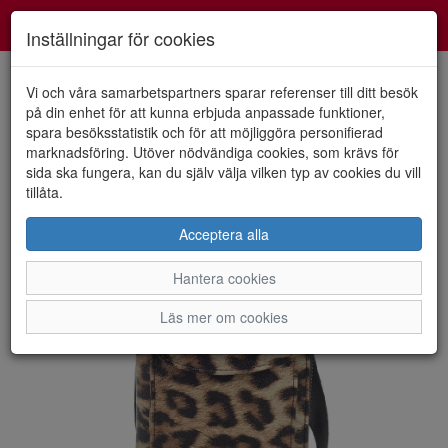
Smartshoes
Toggl
Inställningar för cookies
navig
Vi och våra samarbetspartners sparar referenser till ditt besök
på din enhet för att kunna erbjuda anpassade funktioner,
spara besöksstatistik och för att möjliggöra personifierad
HEM
ULRIKA DESIGN
marknadsföring. Utöver nödvändiga cookies, som krävs för
sida ska fungera, kan du själv välja vilken typ av cookies du vill
tillåta.
Acceptera alla
Hantera cookies
Läs mer om cookies